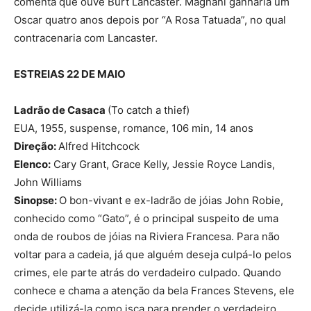
comenta que ouve Burt Lancaster. Magnani ganharia um
Oscar quatro anos depois por “A Rosa Tatuada”, no qual
contracenaria com Lancaster.
ESTREIAS 22 DE MAIO
Ladrão de Casaca
(To catch a thief)
EUA, 1955, suspense, romance, 106 min, 14 anos
Direção:
Alfred Hitchcock
Elenco:
Cary Grant, Grace Kelly, Jessie Royce Landis,
John Williams
Sinopse:
O bon-vivant e ex-ladrão de jóias John Robie,
conhecido como “Gato”, é o principal suspeito de uma
onda de roubos de jóias na Riviera Francesa. Para não
voltar para a cadeia, já que alguém deseja culpá-lo pelos
crimes, ele parte atrás do verdadeiro culpado. Quando
conhece e chama a atenção da bela Frances Stevens, ele
decide utilizá-la como isca para prender o verdadeiro