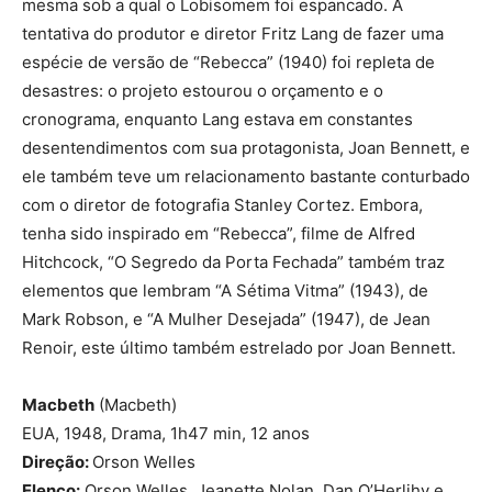
mesma sob a qual o Lobisomem foi espancado. A
tentativa do produtor e diretor Fritz Lang de fazer uma
espécie de versão de “Rebecca” (1940) foi repleta de
desastres: o projeto estourou o orçamento e o
cronograma, enquanto Lang estava em constantes
desentendimentos com sua protagonista, Joan Bennett, e
ele também teve um relacionamento bastante conturbado
com o diretor de fotografia Stanley Cortez. Embora,
tenha sido inspirado em “Rebecca”, filme de Alfred
Hitchcock, “O Segredo da Porta Fechada” também traz
elementos que lembram “A Sétima Vitma” (1943), de
Mark Robson, e “A Mulher Desejada” (1947), de Jean
Renoir, este último também estrelado por Joan Bennett.
Macbeth
(Macbeth)
EUA, 1948, Drama, 1h47 min, 12 anos
Direção:
Orson Welles
Elenco:
Orson Welles, Jeanette Nolan, Dan O’Herlihy e