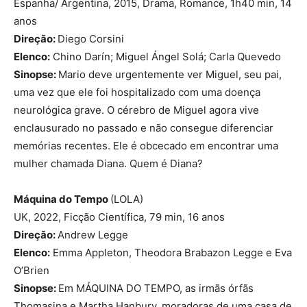
Espanha/ Argentina, 2015, Drama, Romance, 1h40 min, 14
anos
Direção:
Diego Corsini
Elenco:
Chino Darín; Miguel Ángel Solá; Carla Quevedo
Sinopse:
Mario deve urgentemente ver Miguel, seu pai,
uma vez que ele foi hospitalizado com uma doença
neurológica grave. O cérebro de Miguel agora vive
enclausurado no passado e não consegue diferenciar
memórias recentes. Ele é obcecado em encontrar uma
mulher chamada Diana. Quem é Diana?
Máquina do Tempo
(LOLA)
UK, 2022, Ficção Científica, 79 min, 16 anos
Direção:
Andrew Legge
Elenco:
Emma Appleton, Theodora Brabazon Legge e Eva
O’Brien
Sinopse:
Em MÁQUINA DO TEMPO, as irmãs órfãs
Thomasina e Martha Hanbury, moradoras de uma casa de