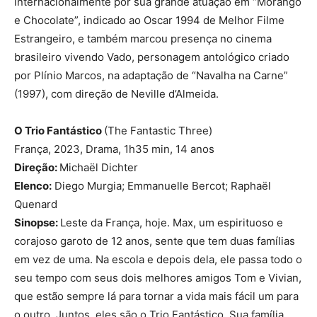
internacionalmente por sua grande atuação em “Morango
e Chocolate”, indicado ao Oscar 1994 de Melhor Filme
Estrangeiro, e também marcou presença no cinema
brasileiro vivendo Vado, personagem antológico criado
por Plínio Marcos, na adaptação de “Navalha na Carne”
(1997), com direção de Neville d’Almeida.
O Trio Fantástico
(The Fantastic Three)
França, 2023, Drama, 1h35 min, 14 anos
Direção:
Michaël Dichter
Elenco:
Diego Murgia; Emmanuelle Bercot; Raphaël
Quenard
Sinopse:
Leste da França, hoje. Max, um espirituoso e
corajoso garoto de 12 anos, sente que tem duas famílias
em vez de uma. Na escola e depois dela, ele passa todo o
seu tempo com seus dois melhores amigos Tom e Vivian,
que estão sempre lá para tornar a vida mais fácil um para
o outro. Juntos, eles são o Trio Fantástico. Sua família