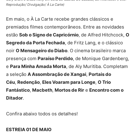
Reprodução/ Divulgação/ À La Carte)
Em maio, o À La Carte recebe grandes clássicos e
premiados filmes contemporâneos. Entre as novidades
estão
Sob o Signo de Capricórnio
, de Alfred Hitchcock,
O
Segredo da Porta Fechada
, de Fritz Lang, e o clássico
noir
O Mensageiro do Diabo
. O cinema brasileiro marca
presença com
Paraíso Perdido
, de Monique Gardenberg,
e
Para Minha Amada Morta
, de Aly Muritiba. Completam
a seleção
A Assombração de Xangai
,
Portais do
Céu
,
Redenção
,
Eles Voaram para Longe
,
O Trio
Fantástico
,
Macbeth
,
Mortos de Rir
e
Encontro com o
Ditador
.
Confira abaixo todos os detalhes!
ESTREIA 01 DE MAIO