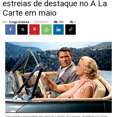
estreias de destaque no À La
Carte em maio
Por
Tiago Freitas
-
28/04/2025
208
0
Cary Grant e Grace Kelly em cena de ‘Ladrão De Casaca’, de Hitchcock (Foto: