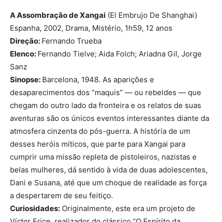
A Assombração de Xangai
(El Embrujo De Shanghai)
Espanha, 2002, Drama, Mistério, 1h59, 12 anos
Direção:
Fernando Trueba
Elenco:
Fernando Tielve; Aida Folch; Ariadna Gil, Jorge
Sanz
Sinopse:
Barcelona, ​​​​1948. As aparições e
desaparecimentos dos “maquis” — ou rebeldes — que
chegam do outro lado da fronteira e os relatos de suas
aventuras são os únicos eventos interessantes diante da
atmosfera cinzenta do pós-guerra. A história de um
desses heróis míticos, que parte para Xangai para
cumprir uma missão repleta de pistoleiros, nazistas e
belas mulheres, dá sentido à vida de duas adolescentes,
Dani e Susana, até que um choque de realidade as força
a despertarem de seu feitiço.
Curiosidades:
Originalmente, este era um projeto de
Víctor Erice, realizador do clássico “O Espírito da