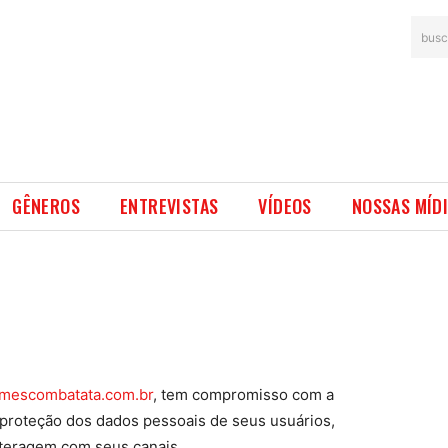
busc
GÊNEROS
ENTREVISTAS
VÍDEOS
NOSSAS MÍD
lmescombatata.com.br
, tem compromisso com a
 proteção dos dados pessoais de seus usuários,
nteragem com seus canais.