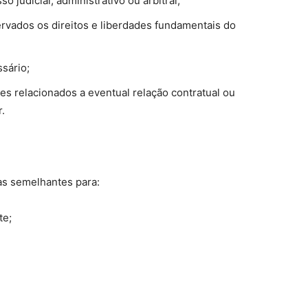
o judicial, administrativo ou arbitral;
ervados os direitos e liberdades fundamentais do
sário;
s relacionados a eventual relação contratual ou
r.
ias semelhantes para:
te;