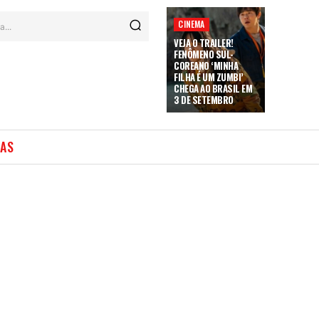
CINEMA
a...
VEJA O TRAILER!
FENÔMENO SUL-
COREANO ‘MINHA
FILHA É UM ZUMBI’
CHEGA AO BRASIL EM
3 DE SETEMBRO
IAS