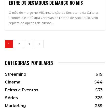
ENTRE OS DESTAQUES DE MARÇO NO MIS
O mês de março no MIS, instituição da Secretaria da Cultura,
Economia e Indústria Criativas do Estado de São Paulo, vem
repleto de opções de cursos...
1
2
3
CATEGORIAS POPULARES
Streaming
619
Cinema
544
Feiras e Eventos
533
Séries
325
Marketing
259