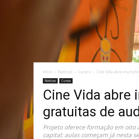
Início
Notícias
Cursos
Cine Vida abre inscriçõe
Notícias
Cursos
Cine Vida abre 
gratuitas de au
Projeto oferece formação em oito 
capital; aulas começam já nesta 