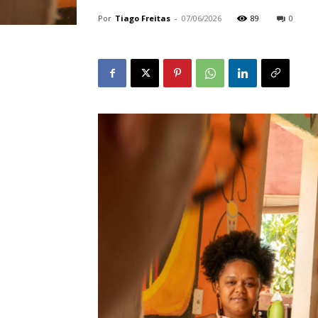
Por
Tiago Freitas
-
07/06/2026
89
0