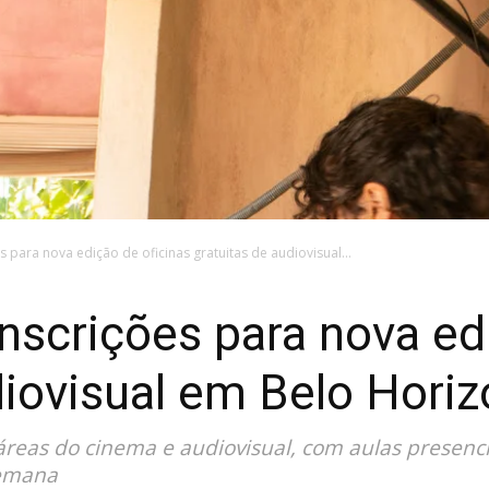
s para nova edição de oficinas gratuitas de audiovisual...
inscrições para nova ed
diovisual em Belo Horiz
áreas do cinema e audiovisual, com aulas presenc
semana