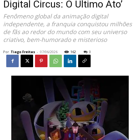
Digital Circus: O Último Ato’
Fenômeno global da animação digital
independente, a franquia conquistou milhões
de fãs ao redor do mundo com seu universo
criativo, bem-humorado e misterioso
Por
Tiago Freitas
-
07/06/2026
162
0