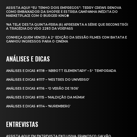
ASSISTA AQUI! “EU TENHO DOIS EMPREGOS”: TERRY CREWS RENOVA
COMO EMBAIXADOR DA SHOPEE E ESTREIA CAMPANHA INÉDITA DO
MARKETPLACE COM O BURGER KING®
‘NA TELA’ DESTA QUINTA-FEIRA (6) APRESENTA A SÉRIE QUE RECONSTRÓI
A TRAGÉDIA DO VOO 2283 DA VOEPASS
CONHEÇA QUEM VENCEU A 2ª EDIÇÃO DA SESSÃO FILMES COM BATATA E
GANHOU INGRESSOS PARA O CINEMA
ANÁLISES E DICAS
ANÁLISES E DICAS #1118 – ‘ABBOTT ELEMENTARY’ – 5ª TEMPORADA
ANÁLISES E DICAS #1117 – ‘MESTRES DO UNIVERSO’
ANÁLISES E DICAS #1116 – ‘O VERÃO DE 1936’
ANÁLISES E DICAS #1115 – ‘MALDIÇÃO DA MÚMIA’
ANÁLISES E DICAS #1114 – ‘NUREMBERG’
ENTREVISTAS
ASSISTA AQUI! EM ENTREVISTA EXCLUSIVA, FRANCISCO GALVÃO,