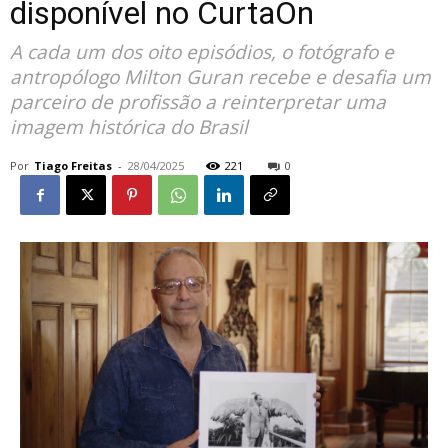
disponível no CurtaOn
A cada um dos oito episódios, o fotógrafo e
antropólogo Milton Guran recebe e desafia um
parceiro de profissão a reinterpretar uma
imagem histórica do Brasil
Por
Tiago Freitas
-
28/04/2025
221
0