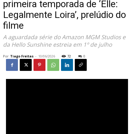
primeira temporada de ‘Elle:
Legalmente Loira’, prelúdio do
filme
A aguardada série do Amazon MGM Studios e
da Hello Sunshine estreia em 1º de julho
Por
Tiago Freitas
-
10/06/2026
72
0