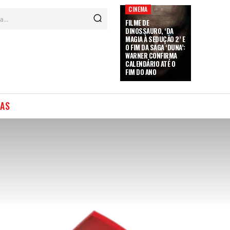
CINEMA
a...
FILME DE
DINOSSAURO, ‘DA
MAGIA À SEDUÇÃO 2’ E
O FIM DA SAGA ‘DUNA’:
WARNER CONFIRMA
CALENDÁRIO ATÉ O
FIM DO ANO
IAS