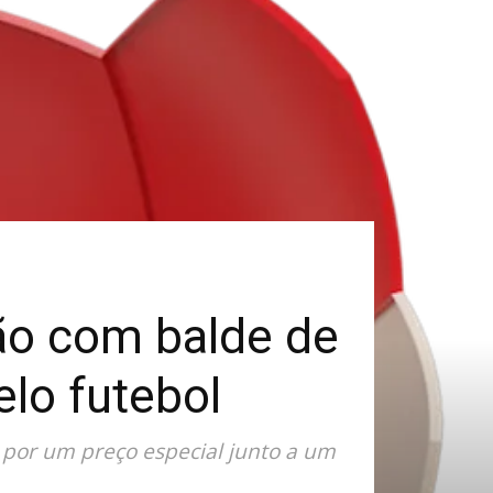
ão com balde de
elo futebol
o por um preço especial junto a um