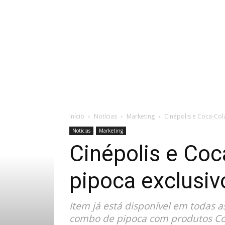
Início
Notícias
Marketing
Cinépolis e Coca-Col
Notícias
Marketing
Cinépolis e Co
pipoca exclusiv
Item já está disponível em todas 
combo de pipoca com produtos Coc