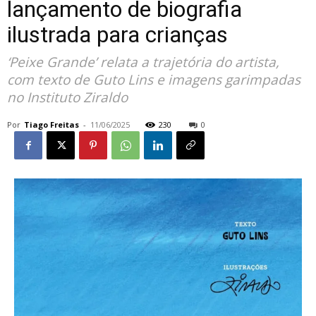
lançamento de biografia
ilustrada para crianças
‘Peixe Grande’ relata a trajetória do artista,
com texto de Guto Lins e imagens garimpadas
no Instituto Ziraldo
Por
Tiago Freitas
-
11/06/2025
230
0