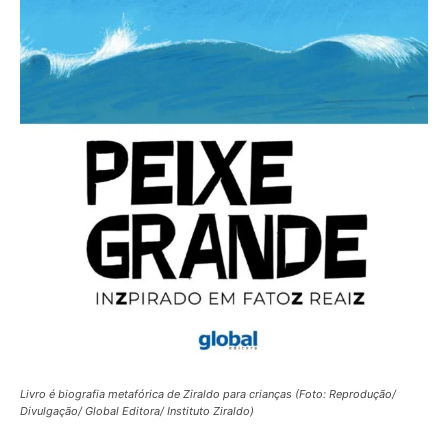
Livro é biografia metafórica de Ziraldo para crianças (Foto: Reprodução/
Divulgação/ Global Editora/ Instituto Ziraldo)