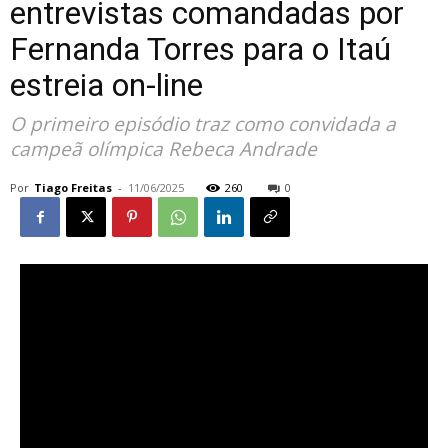
entrevistas comandadas por
Fernanda Torres para o Itaú
estreia on-line
O primeiro episódio traz como convidada a
campeã olímpica Rebeca Andrade
Por
Tiago Freitas
-
11/06/2025
260
0