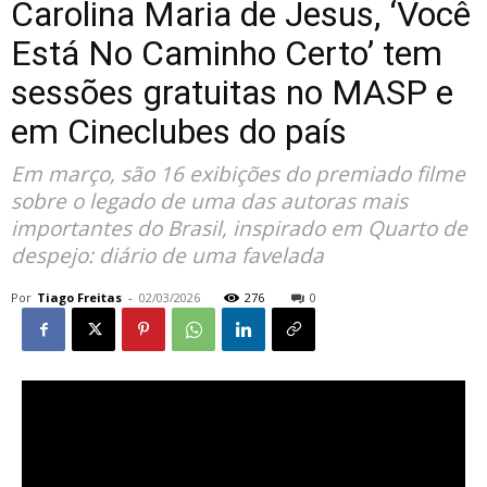
Carolina Maria de Jesus, ‘Você
Está No Caminho Certo’ tem
sessões gratuitas no MASP e
em Cineclubes do país
Em março, são 16 exibições do premiado filme
sobre o legado de uma das autoras mais
importantes do Brasil, inspirado em Quarto de
despejo: diário de uma favelada
Por
Tiago Freitas
-
02/03/2026
276
0