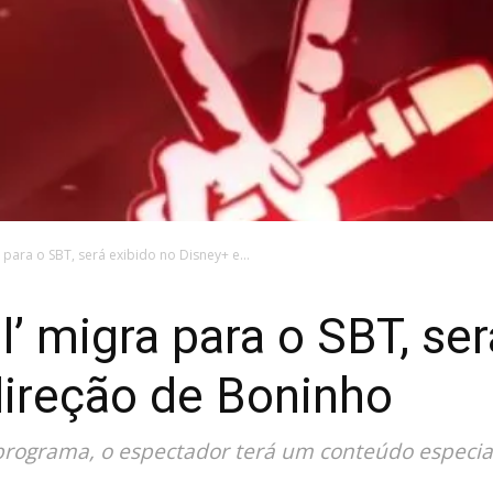
a para o SBT, será exibido no Disney+ e...
l’ migra para o SBT, se
direção de Boninho
programa, o espectador terá um conteúdo especia