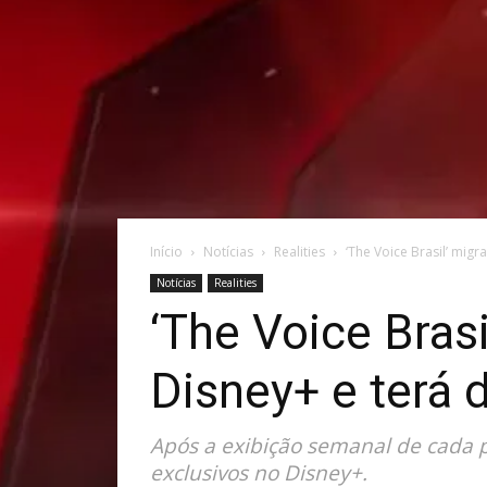
Início
Notícias
Realities
‘The Voice Brasil’ migr
Notícias
Realities
‘The Voice Brasi
Disney+ e terá 
Após a exibição semanal de cada 
exclusivos no Disney+.