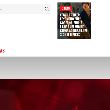
CINEMA
a...
VEJA O TRAILER!
FENÔMENO SUL-
COREANO ‘MINHA
FILHA É UM ZUMBI’
CHEGA AO BRASIL EM
3 DE SETEMBRO
IAS