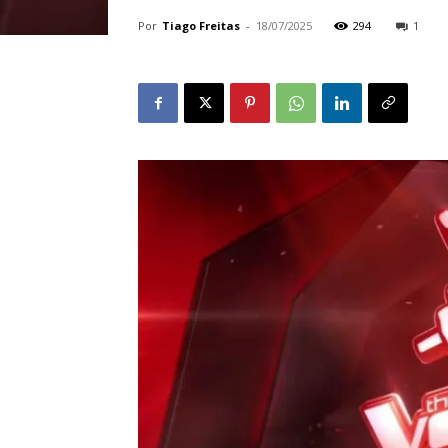
Por
Tiago Freitas
-
18/07/2025
294
1