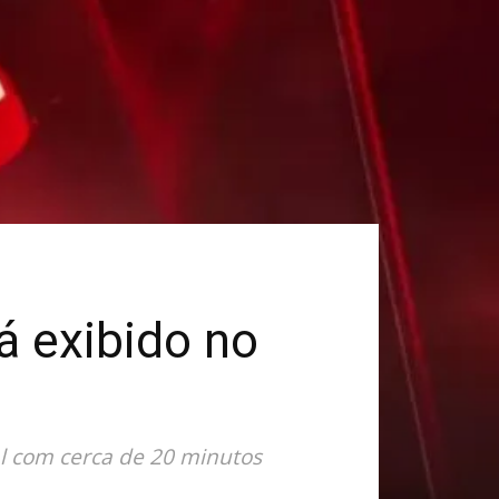
rá exibido no
l com cerca de 20 minutos