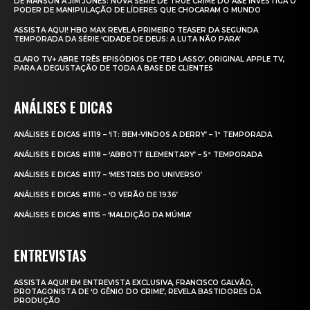
DE MANSON A JIM JONES: NOVA SÉRIE DE TRUE CRIME DO A&E INVESTIGA O
PODER DE MANIPULAÇÃO DE LÍDERES QUE CHOCARAM O MUNDO
ASSISTA AQUI! HBO MAX REVELA PRIMEIRO TEASER DA SEGUNDA
TEMPORADA DA SÉRIE ‘CIDADE DE DEUS: A LUTA NÃO PARA’
CLARO TV+ ABRE TRÊS EPISÓDIOS DE ‘TED LASSO’, ORIGINAL APPLE TV,
PARA A DEGUSTAÇÃO DE TODA A BASE DE CLIENTES
ANÁLISES E DICAS
ANÁLISES E DICAS #1119 – ‘IT: BEM-VINDOS A DERRY’ – 1ª TEMPORADA
ANÁLISES E DICAS #1118 – ‘ABBOTT ELEMENTARY’ – 5ª TEMPORADA
ANÁLISES E DICAS #1117 – ‘MESTRES DO UNIVERSO’
ANÁLISES E DICAS #1116 – ‘O VERÃO DE 1936’
ANÁLISES E DICAS #1115 – ‘MALDIÇÃO DA MÚMIA’
ENTREVISTAS
ASSISTA AQUI! EM ENTREVISTA EXCLUSIVA, FRANCISCO GALVÃO,
PROTAGONISTA DE ‘O GÊNIO DO CRIME’, REVELA BASTIDORES DA
PRODUÇÃO