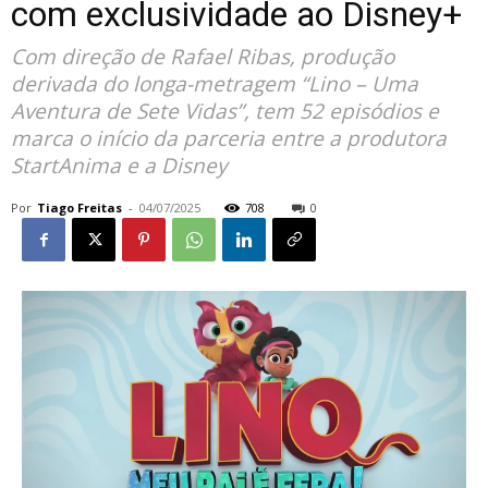
com exclusividade ao Disney+
Com direção de Rafael Ribas, produção
derivada do longa-metragem “Lino – Uma
Aventura de Sete Vidas”, tem 52 episódios e
marca o início da parceria entre a produtora
StartAnima e a Disney
Por
Tiago Freitas
-
04/07/2025
708
0