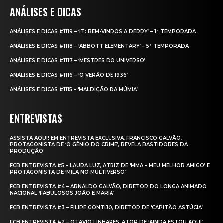
ANÁLISES E DICAS
ANÁLISES E DICAS #1119 – ‘IT: BEM-VINDOS A DERRY’ – 1ª TEMPORADA
ANÁLISES E DICAS #1118 – ‘ABBOTT ELEMENTARY’ – 5ª TEMPORADA
ANÁLISES E DICAS #1117 – ‘MESTRES DO UNIVERSO’
ANÁLISES E DICAS #1116 – ‘O VERÃO DE 1936’
ANÁLISES E DICAS #1115 – ‘MALDIÇÃO DA MÚMIA’
ENTREVISTAS
ASSISTA AQUI! EM ENTREVISTA EXCLUSIVA, FRANCISCO GALVÃO,
PROTAGONISTA DE ‘O GÊNIO DO CRIME’, REVELA BASTIDORES DA
PRODUÇÃO
FCB ENTREVISTA #5 – LAURA LUZ, ATRIZ DE ‘MMA – MEU MELHOR AMIGO’ E
PROTAGONISTA DE ‘MILA NO MULTIVERSO’
FCB ENTREVISTA #4 – ARNALDO GALVÃO, DIRETOR DO LONGA ANIMADO
NACIONAL ‘FABULOSOS JOÃO E MARIA’
FCB ENTREVISTA #3 – FILIPE GONTIJO, DIRETOR DE ‘CAPITÃO ASTÚCIA’
FCB ENTREVISTA #2 – OTAVIO LINHARES, ATOR DE ‘AINDA ESTOU AQUI’