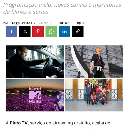
Programação inclui novos canais e maratonas
de filmes e séries
Por
Tiago Freitas
-
02/07/2025
405
0
A
Pluto TV
, serviço de streaming gratuito, acaba de