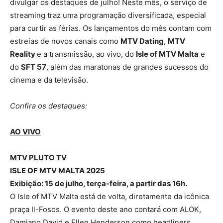
divulgar os destaques de julho! Neste mês, o serviço de
streaming traz uma programação diversificada, especial
para curtir as férias. Os lançamentos do mês contam com
estreias de novos canais como
MTV Dating
,
MTV
Reality
e a transmissão, ao vivo, do
Isle of
MTV Malta
e
do
SFT 57
, além das maratonas de grandes sucessos do
cinema e da televisão.
Confira os destaques:
AO VIVO
MTV PLUTO TV
ISLE OF MTV MALTA 2025
Exibição: 15 de julho, terça-feira, a partir das 16h.
O Isle of MTV Malta está de volta, diretamente da icônica
praça Il-Fosos. O evento deste ano contará com ALOK,
Damiano David e Ellen Henderson como headliners.