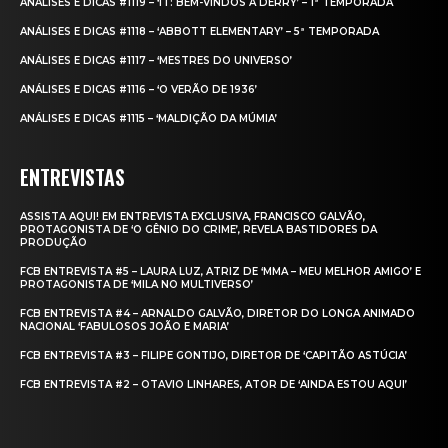
ANÁLISES E DICAS #1119 – ‘IT: BEM-VINDOS A DERRY’ – 1ª TEMPORADA
ANÁLISES E DICAS #1118 – ‘ABBOTT ELEMENTARY’ – 5ª TEMPORADA
ANÁLISES E DICAS #1117 – ‘MESTRES DO UNIVERSO’
ANÁLISES E DICAS #1116 – ‘O VERÃO DE 1936’
ANÁLISES E DICAS #1115 – ‘MALDIÇÃO DA MÚMIA’
ENTREVISTAS
ASSISTA AQUI! EM ENTREVISTA EXCLUSIVA, FRANCISCO GALVÃO,
PROTAGONISTA DE ‘O GÊNIO DO CRIME’, REVELA BASTIDORES DA
PRODUÇÃO
FCB ENTREVISTA #5 – LAURA LUZ, ATRIZ DE ‘MMA – MEU MELHOR AMIGO’ E
PROTAGONISTA DE ‘MILA NO MULTIVERSO’
FCB ENTREVISTA #4 – ARNALDO GALVÃO, DIRETOR DO LONGA ANIMADO
NACIONAL ‘FABULOSOS JOÃO E MARIA’
FCB ENTREVISTA #3 – FILIPE GONTIJO, DIRETOR DE ‘CAPITÃO ASTÚCIA’
FCB ENTREVISTA #2 – OTAVIO LINHARES, ATOR DE ‘AINDA ESTOU AQUI’