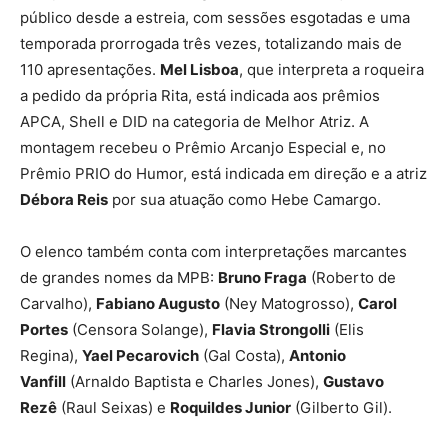
público desde a estreia, com sessões esgotadas e uma
temporada prorrogada três vezes, totalizando mais de
110 apresentações.
Mel Lisboa
, que interpreta a roqueira
a pedido da própria Rita, está indicada aos prêmios
APCA, Shell e DID na categoria de Melhor Atriz. A
montagem recebeu o Prêmio Arcanjo Especial e, no
Prêmio PRIO do Humor, está indicada em direção e a atriz
Débora Reis
por sua atuação como Hebe Camargo.
O elenco também conta com interpretações marcantes
de grandes nomes da MPB:
Bruno Fraga
(Roberto de
Carvalho),
Fabiano Augusto
(Ney Matogrosso),
Carol
Portes
(Censora Solange),
Flavia Strongolli
(Elis
Regina),
Yael Pecarovich
(Gal Costa),
Antonio
Vanfill
(Arnaldo Baptista e Charles Jones),
Gustavo
Rezê
(Raul Seixas) e
Roquildes Junior
(Gilberto Gil).