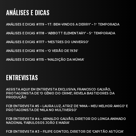
ANÁLISES E DICAS
ANÁLISES E DICAS #1119 – ‘IT: BEM-VINDOS A DERRY’ – 1ª TEMPORADA
ANÁLISES E DICAS #1118 – ‘ABBOTT ELEMENTARY’ – 5ª TEMPORADA
ANÁLISES E DICAS #1117 – ‘MESTRES DO UNIVERSO’
ANÁLISES E DICAS #1116 – ‘O VERÃO DE 1936’
ANÁLISES E DICAS #1115 – ‘MALDIÇÃO DA MÚMIA’
ENTREVISTAS
ASSISTA AQUI! EM ENTREVISTA EXCLUSIVA, FRANCISCO GALVÃO,
PROTAGONISTA DE ‘O GÊNIO DO CRIME’, REVELA BASTIDORES DA
PRODUÇÃO
FCB ENTREVISTA #5 – LAURA LUZ, ATRIZ DE ‘MMA – MEU MELHOR AMIGO’ E
PROTAGONISTA DE ‘MILA NO MULTIVERSO’
FCB ENTREVISTA #4 – ARNALDO GALVÃO, DIRETOR DO LONGA ANIMADO
NACIONAL ‘FABULOSOS JOÃO E MARIA’
FCB ENTREVISTA #3 – FILIPE GONTIJO, DIRETOR DE ‘CAPITÃO ASTÚCIA’