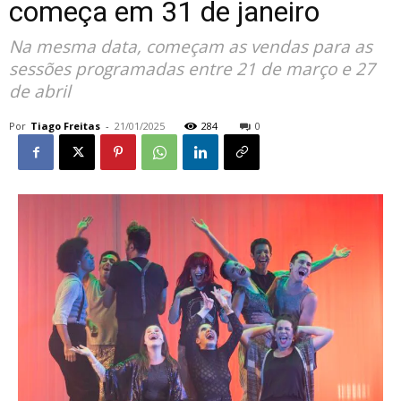
começa em 31 de janeiro
Na mesma data, começam as vendas para as
sessões programadas entre 21 de março e 27
de abril
Por
Tiago Freitas
-
21/01/2025
284
0