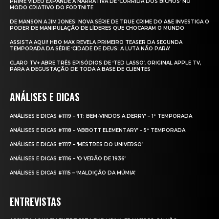
PRIME VIDEO EXPANDE A NARRATIVA DE ‘CORRIDA DOS BICHOS’ NO
MODO CRIATIVO DO FORTNITE
DE MANSON A JIM JONES: NOVA SÉRIE DE TRUE CRIME DO A&E INVESTIGA O
PODER DE MANIPULAÇÃO DE LÍDERES QUE CHOCARAM O MUNDO
ASSISTA AQUI! HBO MAX REVELA PRIMEIRO TEASER DA SEGUNDA
TEMPORADA DA SÉRIE ‘CIDADE DE DEUS: A LUTA NÃO PARA’
CLARO TV+ ABRE TRÊS EPISÓDIOS DE ‘TED LASSO’, ORIGINAL APPLE TV,
PARA A DEGUSTAÇÃO DE TODA A BASE DE CLIENTES
ANÁLISES E DICAS
ANÁLISES E DICAS #1119 – ‘IT: BEM-VINDOS A DERRY’ – 1ª TEMPORADA
ANÁLISES E DICAS #1118 – ‘ABBOTT ELEMENTARY’ – 5ª TEMPORADA
ANÁLISES E DICAS #1117 – ‘MESTRES DO UNIVERSO’
ANÁLISES E DICAS #1116 – ‘O VERÃO DE 1936’
ANÁLISES E DICAS #1115 – ‘MALDIÇÃO DA MÚMIA’
ENTREVISTAS