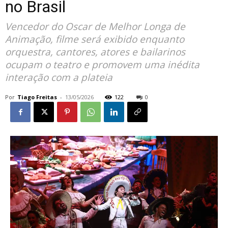
no Brasil
Vencedor do Oscar de Melhor Longa de
Animação, filme será exibido enquanto
orquestra, cantores, atores e bailarinos
ocupam o teatro e promovem uma inédita
interação com a plateia
Por
Tiago Freitas
-
13/05/2026
122
0