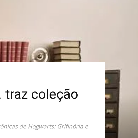
 traz coleção
cônicas de Hogwarts: Grifinória e