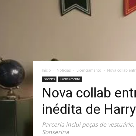
Início
Notícias
Licenciamento
Nova collab entr
Notícias
Licenciamento
Nova collab ent
inédita de Harry
Parceria inclui peças de vestuário,
Sonserina