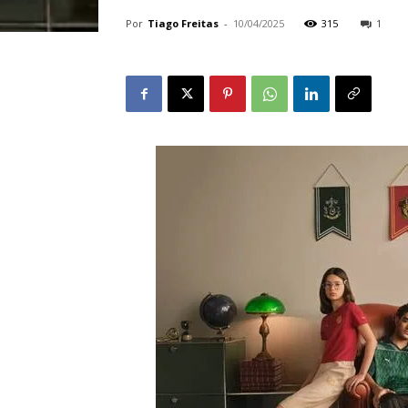
Por
Tiago Freitas
-
10/04/2025
315
1