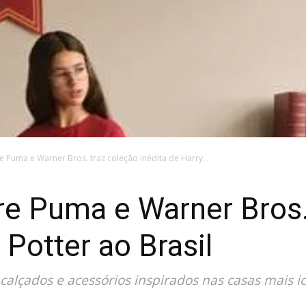
e Puma e Warner Bros. traz coleção inédita de Harry...
re Puma e Warner Bros.
 Potter ao Brasil
 calçados e acessórios inspirados nas casas mais i