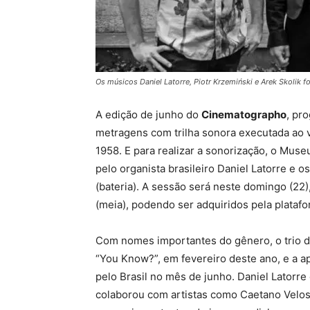
Os músicos Daniel Latorre, Piotr Krzemiński e Arek Skolik f
A edição de junho do
Cinematographo
, pr
metragens com trilha sonora executada ao v
1958. E para realizar a sonorização, o Mus
pelo organista brasileiro Daniel Latorre e 
(bateria). A sessão será neste domingo (22)
(meia), podendo ser adquiridos pela plataf
Com nomes importantes do gênero, o trio d
“You Know?”, em fevereiro deste ano, e a a
pelo Brasil no mês de junho. Daniel Latorre
colaborou com artistas como Caetano Veloso