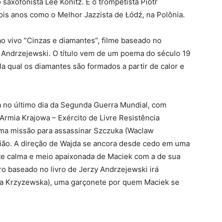
saxofonista Lee Konitz. E o trompetista Piotr
ois anos como o Melhor Jazzista de Łódź, na Polônia.
ao vivo “Cinzas e diamantes”, filme baseado no
 Andrzejewski. O título vem de um poema do século 19
a qual os diamantes são formados a partir de calor e
a no último dia da Segunda Guerra Mundial, com
Armia Krajowa – Exército de Livre Resistência
ma missão para assassinar Szczuka (Waclaw
gião. A direção de Wajda se ancora desde cedo em uma
nte calma e meio apaixonada de Maciek com a de sua
ro baseado no livro de Jerzy Andrzejewski irá
wa Krzyzewska), uma garçonete por quem Maciek se