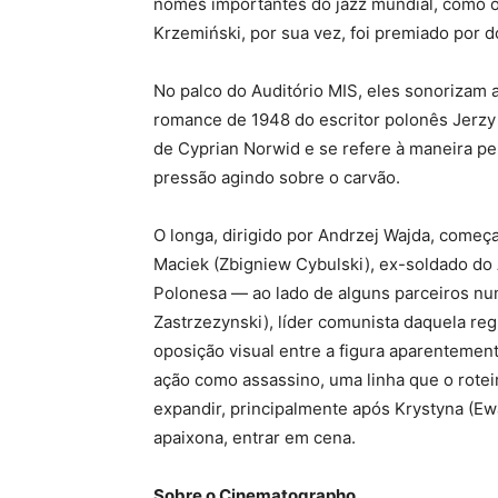
nomes importantes do jazz mundial, como o 
Krzemiński, por sua vez, foi premiado por d
No palco do Auditório MIS, eles sonorizam 
romance de 1948 do escritor polonês Jerzy
de Cyprian Norwid e se refere à maneira pel
pressão agindo sobre o carvão.
O longa, dirigido por Andrzej Wajda, começ
Maciek (Zbigniew Cybulski), ex-soldado do 
Polonesa — ao lado de alguns parceiros nu
Zastrzezynski), líder comunista daquela re
oposição visual entre a figura aparenteme
ação como assassino, uma linha que o rotei
expandir, principalmente após Krystyna (E
apaixona, entrar em cena.
Sobre o Cinematographo