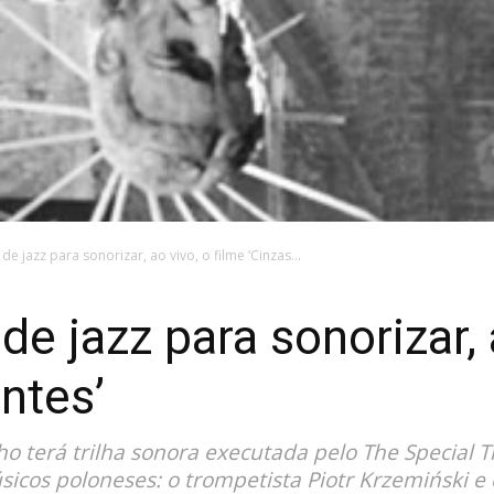
de jazz para sonorizar, ao vivo, o filme ‘Cinzas...
de jazz para sonorizar, 
ntes’
 terá trilha sonora executada pelo The Special Tr
sicos poloneses: o trompetista Piotr Krzemiński e 