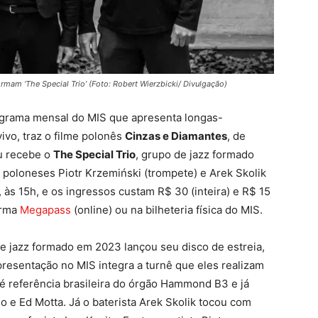
ormam ‘The Special Trio’ (Foto: Robert Wierzbicki/ Divulgação)
ograma mensal do MIS que apresenta longas-
ivo, traz o filme polonês
Cinzas e Diamantes
, de
eu recebe o
The Special Trio
, grupo de jazz formado
os poloneses Piotr Krzemiński (trompete) e Arek Skolik
, às 15h, e os ingressos custam R$ 30 (inteira) e R$ 15
orma
Megapass
(online) ou na bilheteria física do MIS.
e jazz formado em 2023 lançou seu disco de estreia,
presentação no MIS integra a turnê que eles realizam
 é referência brasileira do órgão Hammond B3 e já
 e Ed Motta. Já o baterista Arek Skolik tocou com