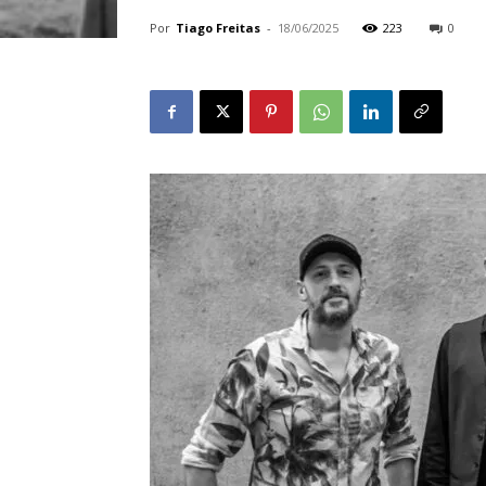
Por
Tiago Freitas
-
18/06/2025
223
0