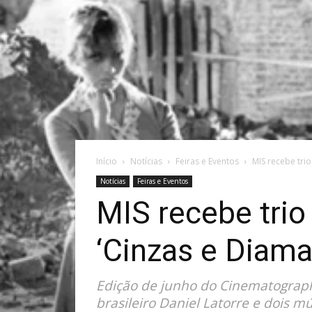
Início
Notícias
Feiras e Eventos
MIS recebe trio 
Notícias
Feiras e Eventos
MIS recebe trio 
‘Cinzas e Diama
Edição de junho do Cinematographo
brasileiro Daniel Latorre e dois mú