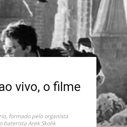
ao vivo, o filme
io, formado pelo organista
o baterista Arek Skolik