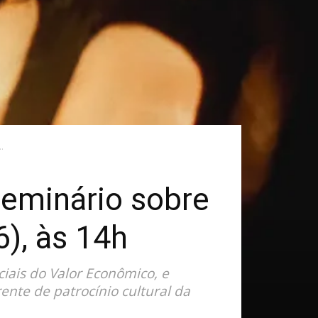
.
seminário sobre
6), às 14h
ciais do Valor Econômico, e
nte de patrocínio cultural da