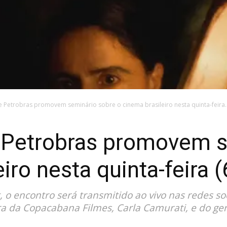
e Petrobras promovem seminário sobre o cinema brasileiro nesta quinta-feira..
e Petrobras promovem 
iro nesta quinta-feira (
, o encontro será transmitido ao vivo nas redes so
a da Copacabana Filmes, Carla Camurati, e do gere