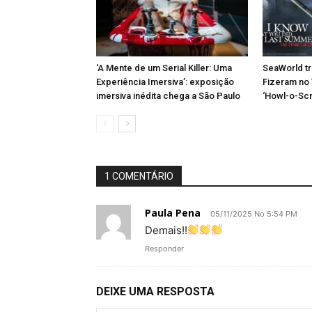
‘A Mente de um Serial Killer: Uma
SeaWorld tr
Experiência Imersiva’: exposição
Fizeram no 
imersiva inédita chega a São Paulo
‘Howl-o-Sc
1 COMENTÁRIO
Paula Pena
05/11/2025 No 5:54 PM
Demais!!
Responder
DEIXE UMA RESPOSTA