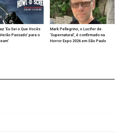
az ‘Eu Sei o Que Vocês
Mark Pellegrino, o Lucifer de
Verão Passado’ para o
‘Supernatural’, é confirmado na
ream’
Horror Expo 2026 em São Paulo