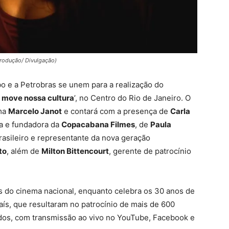
produção/ Divulgação)
obo e a Petrobras se unem para a realização do
e move nossa cultura
’, no Centro do Rio de Janeiro. O
ema
Marcelo Janot
e contará com a presença de
Carla
na e fundadora da
Copacabana Filmes
, de
Paula
rasileiro e representante da nova geração
to
, além de
Milton Bittencourt
, gerente de patrocínio
s do cinema nacional, enquanto celebra os 30 anos de
país, que resultaram no patrocínio de mais de 600
ados, com transmissão ao vivo no YouTube, Facebook e