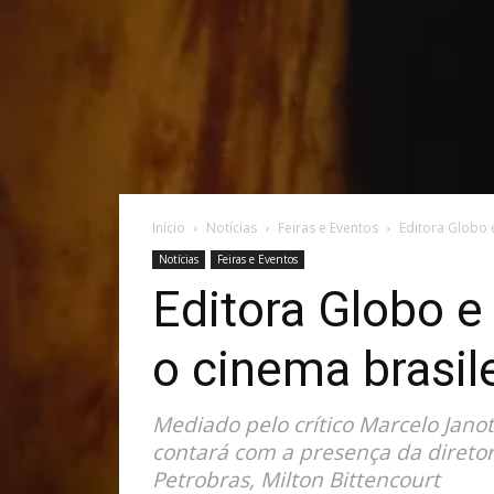
Início
Notícias
Feiras e Eventos
Editora Globo 
Notícias
Feiras e Eventos
Editora Globo 
o cinema brasile
Mediado pelo crítico Marcelo Janot
contará com a presença da diretor
Petrobras, Milton Bittencourt