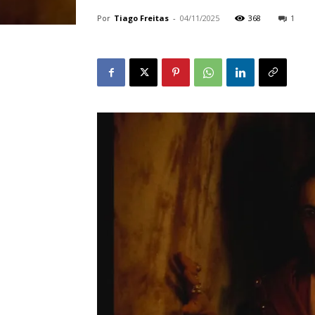
Por
Tiago Freitas
-
04/11/2025
368
1