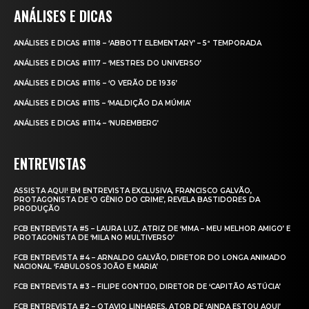
ANÁLISES E DICAS
ANÁLISES E DICAS #1118 – ‘ABBOTT ELEMENTARY’ – 5ª TEMPORADA
ANÁLISES E DICAS #1117 – ‘MESTRES DO UNIVERSO’
ANÁLISES E DICAS #1116 – ‘O VERÃO DE 1936’
ANÁLISES E DICAS #1115 – ‘MALDIÇÃO DA MÚMIA’
ANÁLISES E DICAS #1114 – ‘NUREMBERG’
ENTREVISTAS
ASSISTA AQUI! EM ENTREVISTA EXCLUSIVA, FRANCISCO GALVÃO,
PROTAGONISTA DE ‘O GÊNIO DO CRIME’, REVELA BASTIDORES DA
PRODUÇÃO
FCB ENTREVISTA #5 – LAURA LUZ, ATRIZ DE ‘MMA – MEU MELHOR AMIGO’ E
PROTAGONISTA DE ‘MILA NO MULTIVERSO’
FCB ENTREVISTA #4 – ARNALDO GALVÃO, DIRETOR DO LONGA ANIMADO
NACIONAL ‘FABULOSOS JOÃO E MARIA’
FCB ENTREVISTA #3 – FILIPE GONTIJO, DIRETOR DE ‘CAPITÃO ASTÚCIA’
FCB ENTREVISTA #2 – OTAVIO LINHARES, ATOR DE ‘AINDA ESTOU AQUI’