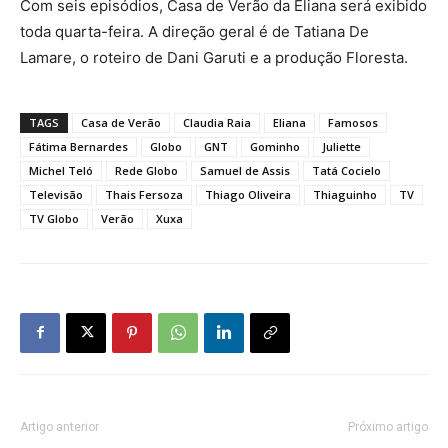
Com seis episódios, Casa de Verão da Eliana será exibido
toda quarta-feira. A direção geral é de Tatiana De
Lamare, o roteiro de Dani Garuti e a produção Floresta.
TAGS
Casa de Verão
Claudia Raia
Eliana
Famosos
Fátima Bernardes
Globo
GNT
Gominho
Juliette
Michel Teló
Rede Globo
Samuel de Assis
Tatá Cocielo
Televisão
Thais Fersoza
Thiago Oliveira
Thiaguinho
TV
TV Globo
Verão
Xuxa
Artigo anterior
Próximo artigo