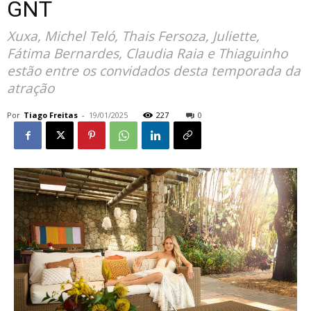
GNT
Xuxa, Michel Teló, Thais Fersoza, Juliette,
Fátima Bernardes, Claudia Raia e Thiaguinho
estão entre os convidados desta temporada da
atração
Por
Tiago Freitas
-
19/01/2025
227
0