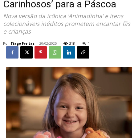
Carinhosos’ para a Páscoa
Nova versão da icônica ‘Animadinha’ e itens
colecionáveis inéditos prometem encantar fãs
e crianças
Por
Tiago Freitas
-
20/02/2025
318
1