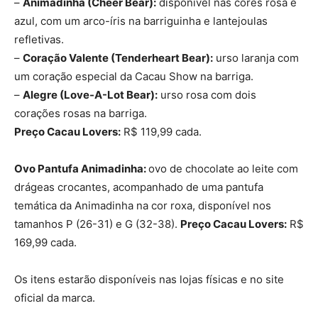
–
Animadinha (Cheer Bear):
disponível nas cores rosa e
azul, com um arco-íris na barriguinha e lantejoulas
refletivas.
–
Coração Valente (Tenderheart Bear):
urso laranja com
um coração especial da Cacau Show na barriga.
–
Alegre (Love-A-Lot Bear):
urso rosa com dois
corações rosas na barriga.
Preço Cacau Lovers:
R$ 119,99 cada.
Ovo Pantufa Animadinha:
ovo de chocolate ao leite com
drágeas crocantes, acompanhado de uma pantufa
temática da Animadinha na cor roxa, disponível nos
tamanhos P (26-31) e G (32-38).
Preço Cacau Lovers:
R$
169,99 cada.
Os itens estarão disponíveis nas lojas físicas e no site
oficial da marca.