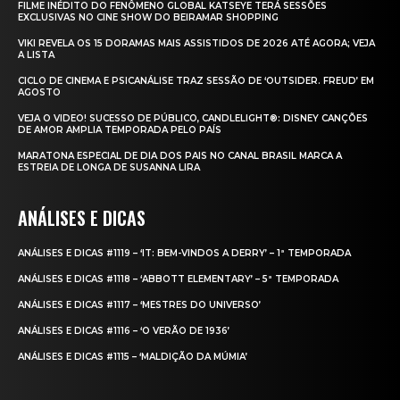
FILME INÉDITO DO FENÔMENO GLOBAL KATSEYE TERÁ SESSÕES
EXCLUSIVAS NO CINE SHOW DO BEIRAMAR SHOPPING
VIKI REVELA OS 15 DORAMAS MAIS ASSISTIDOS DE 2026 ATÉ AGORA; VEJA
A LISTA
CICLO DE CINEMA E PSICANÁLISE TRAZ SESSÃO DE ‘OUTSIDER. FREUD’ EM
AGOSTO
VEJA O VIDEO! SUCESSO DE PÚBLICO, CANDLELIGHT®: DISNEY CANÇÕES
DE AMOR AMPLIA TEMPORADA PELO PAÍS
MARATONA ESPECIAL DE DIA DOS PAIS NO CANAL BRASIL MARCA A
ESTREIA DE LONGA DE SUSANNA LIRA
ANÁLISES E DICAS
ANÁLISES E DICAS #1119 – ‘IT: BEM-VINDOS A DERRY’ – 1ª TEMPORADA
ANÁLISES E DICAS #1118 – ‘ABBOTT ELEMENTARY’ – 5ª TEMPORADA
ANÁLISES E DICAS #1117 – ‘MESTRES DO UNIVERSO’
ANÁLISES E DICAS #1116 – ‘O VERÃO DE 1936’
ANÁLISES E DICAS #1115 – ‘MALDIÇÃO DA MÚMIA’