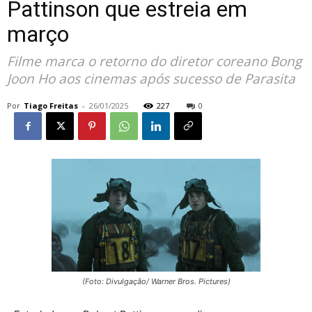
Pattinson que estreia em
março
Filme marca o retorno do diretor coreano Bong
Joon Ho aos cinemas após sucesso de Parasita
Por
Tiago Freitas
-
26/01/2025
227
0
(Foto: Divulgação/ Warner Bros. Pictures)