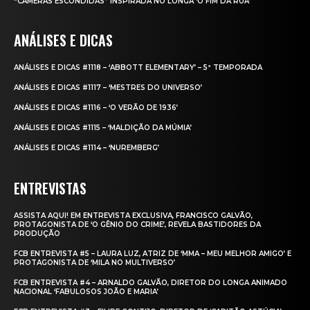
“CÂMERAS ESCONDIDAS” INSPIRADA NO LONGA ‘O FIM DA RUA’
ANÁLISES E DICAS
ANÁLISES E DICAS #1118 – ‘ABBOTT ELEMENTARY’ – 5ª TEMPORADA
ANÁLISES E DICAS #1117 – ‘MESTRES DO UNIVERSO’
ANÁLISES E DICAS #1116 – ‘O VERÃO DE 1936’
ANÁLISES E DICAS #1115 – ‘MALDIÇÃO DA MÚMIA’
ANÁLISES E DICAS #1114 – ‘NUREMBERG’
ENTREVISTAS
ASSISTA AQUI! EM ENTREVISTA EXCLUSIVA, FRANCISCO GALVÃO,
PROTAGONISTA DE ‘O GÊNIO DO CRIME’, REVELA BASTIDORES DA
PRODUÇÃO
FCB ENTREVISTA #5 – LAURA LUZ, ATRIZ DE ‘MMA – MEU MELHOR AMIGO’ E
PROTAGONISTA DE ‘MILA NO MULTIVERSO’
FCB ENTREVISTA #4 – ARNALDO GALVÃO, DIRETOR DO LONGA ANIMADO
NACIONAL ‘FABULOSOS JOÃO E MARIA’