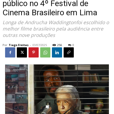
público no 4º Festival de
Cinema Brasileiro em Lima
Longa de Andrucha Waddingtonfoi escolhido o
melhor filme brasileiro pela audiência entre
outras nove produções
Por
Tiago Freitas
-
03/07/2025
256
0