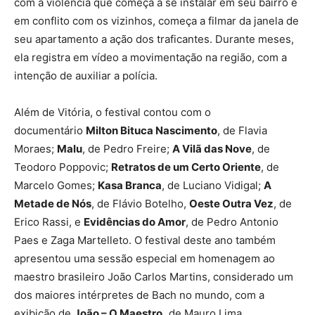
com a violência que começa a se instalar em seu bairro e
em conflito com os vizinhos, começa a filmar da janela de
seu apartamento a ação dos traficantes. Durante meses,
ela registra em vídeo a movimentação na região, com a
intenção de auxiliar a polícia.
Além de Vitória, o festival contou com o
documentário
Milton Bituca Nascimento
, de Flavia
Moraes;
Malu
, de Pedro Freire;
A Vilã das Nove
, de
Teodoro Poppovic;
Retratos de um Certo Oriente
, de
Marcelo Gomes;
Kasa Branca
, de Luciano Vidigal;
A
Metade de Nós
, de Flávio Botelho,
Oeste Outra Vez
, de
Erico Rassi, e
Evidências do Amor
, de Pedro Antonio
Paes e Zaga Martelleto. O festival deste ano também
apresentou uma sessão especial em homenagem ao
maestro brasileiro João Carlos Martins, considerado um
dos maiores intérpretes de Bach no mundo, com a
exibição de
João – O Maestro,
de Mauro Lima.