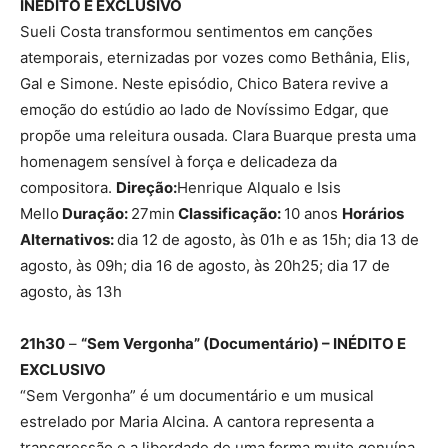
INÉDITO E EXCLUSIVO
Sueli Costa transformou sentimentos em canções
atemporais, eternizadas por vozes como Bethânia, Elis,
Gal e Simone. Neste episódio, Chico Batera revive a
emoção do estúdio ao lado de Novíssimo Edgar, que
propõe uma releitura ousada. Clara Buarque presta uma
homenagem sensível à força e delicadeza da
compositora.
Direção:
Henrique Alqualo e Isis
Mello
Duração:
27min
Classificação:
10 anos
Horários
Alternativos:
dia 12 de agosto, às 01h e as 15h; dia 13 de
agosto, às 09h; dia 16 de agosto, às 20h25; dia 17 de
agosto, às 13h
21h30
–
“Sem Vergonha” (Documentário) – INÉDITO E
EXCLUSIVO
“Sem Vergonha” é um documentário e um musical
estrelado por Maria Alcina. A cantora representa a
transgressão e a liberdade de uma forma muito genuína.