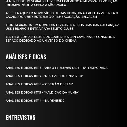
‘A MENTE DE UM SERIAL KILLER: UMA EXPERIÊNCIA IMERSIVA’: EXPOSIÇÃO
IMERSIVA INÉDITA CHEGA A SÃO PAULO
ASSISTA AQUI! EM NOVO VÍDEO DE BASTIDOR, BRAD PITT APRESENTA O
CACHORRO UBER, ESTRELA DO FILME ‘CORAÇÃO SELVAGEM’
‘HOMEM-ARANHA: UM NOVO DIA’ LEVA APENAS SEIS DIAS PARA ALCANÇAR
US$ 1 BILHÃO E ENTRA PARA SELETO CLUBE
‘NA TELA’ COMPLETA 30 PROGRAMAS NA CBN CAMPINAS E CONSOLIDA
ESPAÇO DEDICADO AO UNIVERSO DO CINEMA
ANÁLISES E DICAS
ANÁLISES E DICAS #1118 – ‘ABBOTT ELEMENTARY’ – 5ª TEMPORADA
ANÁLISES E DICAS #1117 – ‘MESTRES DO UNIVERSO’
ANÁLISES E DICAS #1116 – ‘O VERÃO DE 1936’
ANÁLISES E DICAS #1115 – ‘MALDIÇÃO DA MÚMIA’
ANÁLISES E DICAS #1114 – ‘NUREMBERG’
ENTREVISTAS