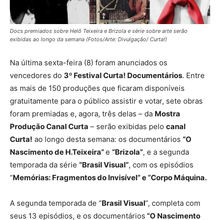
Docs premiados sobre Helô Teixeira e Brizola e série sobre arte serão
exibidas ao longo da semana (Fotos/Arte: Divulgação/ Curta!)
Na última sexta-feira (8) foram anunciados os
vencedores do
3º Festival Curta! Documentários
. Entre
as mais de 150 produções que ficaram disponíveis
gratuitamente para o público assistir e votar, sete obras
foram premiadas e, agora, três delas – da
Mostra
Produção Canal Curta
– serão exibidas pelo
canal
Curta!
ao longo desta semana: os documentários
“O
Nascimento de H.Teixeira”
e
“Brizola”
, e a segunda
temporada da série
“Brasil Visual”
, com os episódios
“
Memórias: Fragmentos do Invisível” e “Corpo Máquina.
A segunda temporada de “
Brasil Visual
”, completa com
seus 13 episódios, e os documentários
“O Nascimento