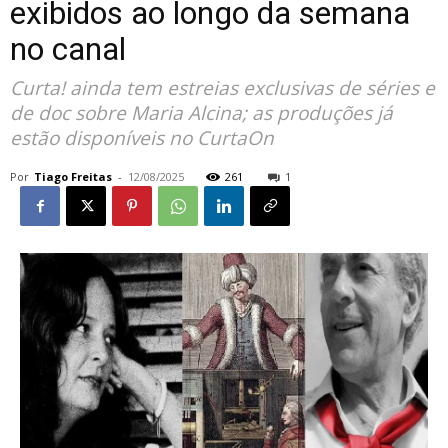
exibidos ao longo da semana
no canal
Curta! ainda tem estreias exclusivas de séries e
de doc sobre Maria Alcina; as produções já
estão disponíveis no CurtaOn
Por
Tiago Freitas
-
12/08/2025
261
1