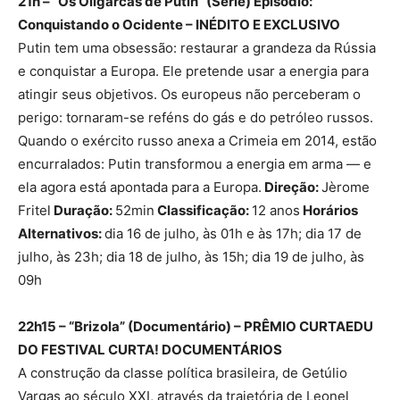
21h – “Os Oligarcas de Putin” (Série) Episódio:
Conquistando o Ocidente – INÉDITO E EXCLUSIVO
Putin tem uma obsessão: restaurar a grandeza da Rússia
e conquistar a Europa. Ele pretende usar a energia para
atingir seus objetivos. Os europeus não perceberam o
perigo: tornaram-se reféns do gás e do petróleo russos.
Quando o exército russo anexa a Crimeia em 2014, estão
encurralados: Putin transformou a energia em arma — e
ela agora está apontada para a Europa.
Direção:
Jèrome
Fritel
Duração:
52min
Classificação:
12 anos
Horários
Alternativos:
dia 16 de julho, às 01h e às 17h; dia 17 de
julho, às 23h; dia 18 de julho, às 15h; dia 19 de julho, às
09h
22h15 – “Brizola” (Documentário) – PRÊMIO CURTAEDU
DO FESTIVAL CURTA! DOCUMENTÁRIOS
A construção da classe política brasileira, de Getúlio
Vargas ao século XXI, através da trajetória de Leonel