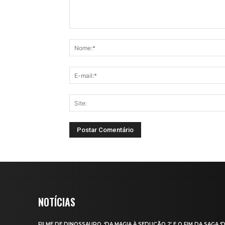
NOTÍCIAS
FILME DE DINOSSAURO, ‘DA MAGIA À SEDUÇÃO 2’ E O FIM DA SAGA ‘D