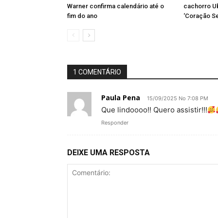
Warner confirma calendário até o
cachorro Ub
fim do ano
‘Coração S
1 COMENTÁRIO
Paula Pena
15/09/2025 No 7:08 PM
Que lindoooo!! Quero assistir!!!
Responder
DEIXE UMA RESPOSTA