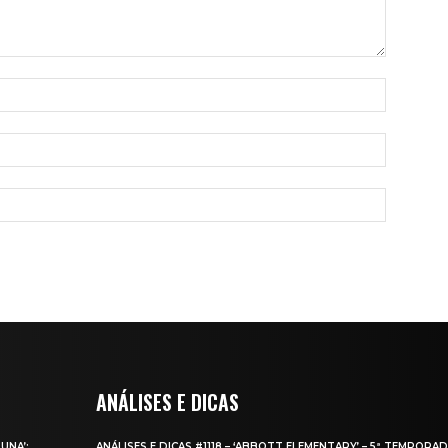
ANÁLISES E DICAS
UNA’:
ANÁLISES E DICAS #1118 – ‘ABBOTT ELEMENTARY’ – 5ª TEMPORA