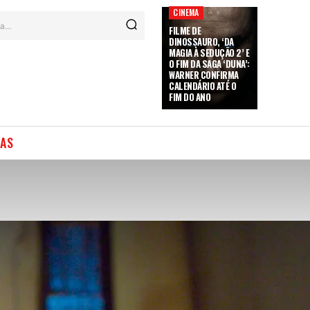
CINEMA
a...
FILME DE
DINOSSAURO, ‘DA
MAGIA À SEDUÇÃO 2’ E
O FIM DA SAGA ‘DUNA’:
WARNER CONFIRMA
CALENDÁRIO ATÉ O
FIM DO ANO
IAS