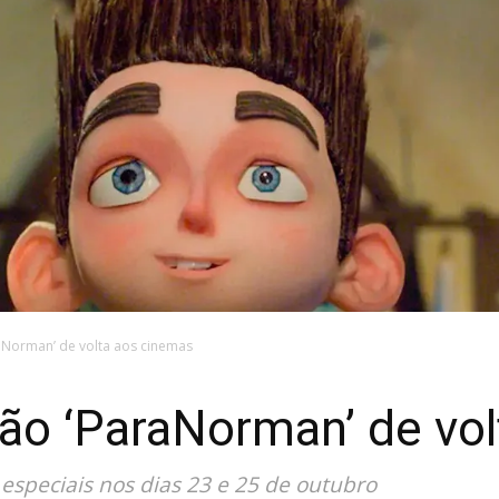
aNorman’ de volta aos cinemas
ão ‘ParaNorman’ de vo
 especiais nos dias 23 e 25 de outubro