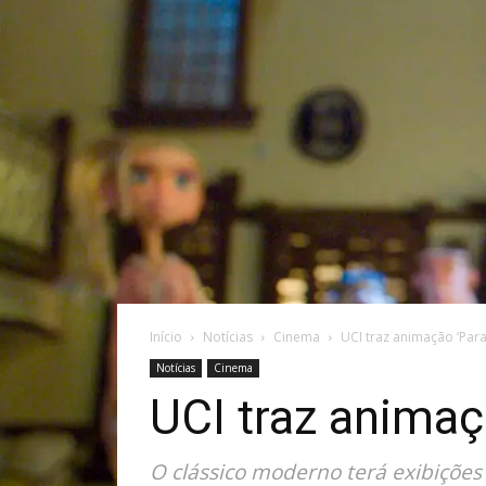
Início
Notícias
Cinema
UCI traz animação ‘Par
Notícias
Cinema
UCI traz animaç
O clássico moderno terá exibições