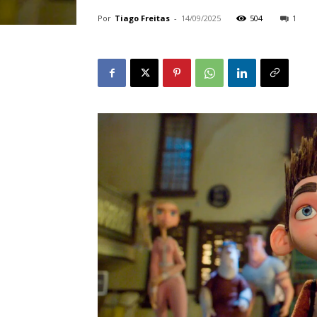
Por
Tiago Freitas
-
14/09/2025
504
1