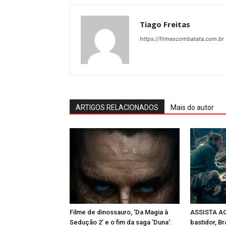
Tiago Freitas
https://filmescombatata.com.br
ARTIGOS RELACIONADOS
Mais do autor
Filme de dinossauro, ‘Da Magia à
ASSISTA AQ
Sedução 2’ e o fim da saga ‘Duna’:
bastidor, Br