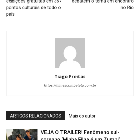
exibições gratuitas em 367
debatem o tema em encontro
pontos culturais de todo o
no Rio
país
Tiago Freitas
https://filmescombatata.com.br
ARTIGOS RELACIONADOS
Mais do autor
VEJA O TRAILER! Fenômeno sul-
coreano ‘Minha Filha é um Zumbi’