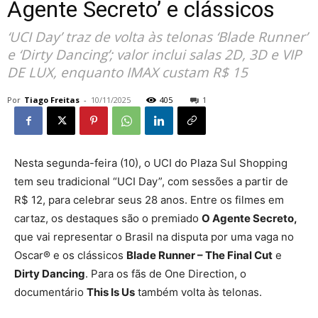
Agente Secreto’ e clássicos
‘UCI Day’ traz de volta às telonas ‘Blade Runner’
e ‘Dirty Dancing’; valor inclui salas 2D, 3D e VIP
DE LUX, enquanto IMAX custam R$ 15
Por
Tiago Freitas
-
10/11/2025
405
1
Nesta segunda-feira (10), o UCI do Plaza Sul Shopping
tem seu tradicional “UCI Day”, com sessões a partir de
R$ 12, para celebrar seus 28 anos. Entre os filmes em
cartaz, os destaques são o premiado
O Agente Secreto,
que vai representar o Brasil na disputa por uma vaga no
Oscar® e os clássicos
Blade Runner – The Final Cut
e
Dirty Dancing
. Para os fãs de One Direction, o
documentário
This Is Us
também volta às telonas.