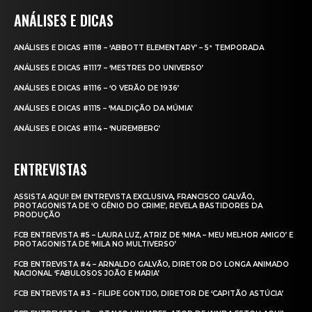
ANÁLISES E DICAS
ANÁLISES E DICAS #1118 – ‘ABBOTT ELEMENTARY’ – 5ª TEMPORADA
ANÁLISES E DICAS #1117 – ‘MESTRES DO UNIVERSO’
ANÁLISES E DICAS #1116 – ‘O VERÃO DE 1936’
ANÁLISES E DICAS #1115 – ‘MALDIÇÃO DA MÚMIA’
ANÁLISES E DICAS #1114 – ‘NUREMBERG’
ENTREVISTAS
ASSISTA AQUI! EM ENTREVISTA EXCLUSIVA, FRANCISCO GALVÃO,
PROTAGONISTA DE ‘O GÊNIO DO CRIME’, REVELA BASTIDORES DA
PRODUÇÃO
FCB ENTREVISTA #5 – LAURA LUZ, ATRIZ DE ‘MMA – MEU MELHOR AMIGO’ E
PROTAGONISTA DE ‘MILA NO MULTIVERSO’
FCB ENTREVISTA #4 – ARNALDO GALVÃO, DIRETOR DO LONGA ANIMADO
NACIONAL ‘FABULOSOS JOÃO E MARIA’
FCB ENTREVISTA #3 – FILIPE GONTIJO, DIRETOR DE ‘CAPITÃO ASTÚCIA’