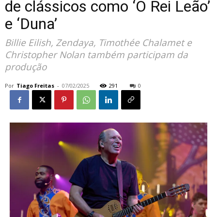
de clássicos como ‘O Rei Leão’
e ‘Duna’
Billie Eilish, Zendaya, Timothée Chalamet e
Christopher Nolan também participam da
produção
Por
Tiago Freitas
-
07/02/2025
291
0