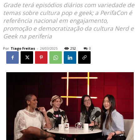
Grade terá episódios diários com variedade de
temas sobre cultura pop e geek; a PerifaCon é
referência nacional em engajamento,
promoção e democratização da cultura Nerd e
Geek na periferia
Por
Tiago Freitas
-
26/03/2025
252
0