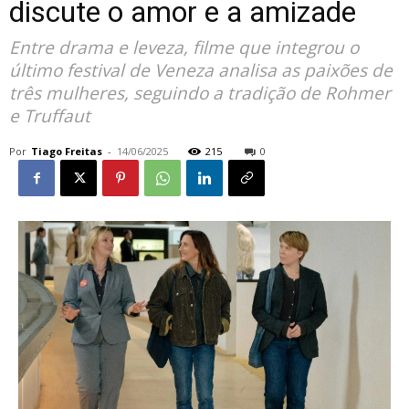
discute o amor e a amizade
Entre drama e leveza, filme que integrou o
último festival de Veneza analisa as paixões de
três mulheres, seguindo a tradição de Rohmer
e Truffaut
Por
Tiago Freitas
-
14/06/2025
215
0