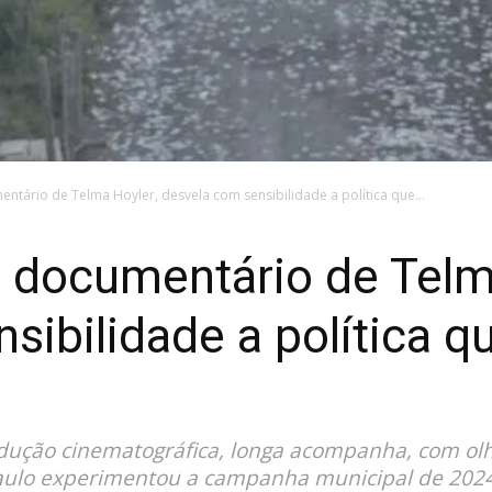
mentário de Telma Hoyler, desvela com sensibilidade a política que...
vo documentário de Telm
sibilidade a política q
produção cinematográfica, longa acompanha, com ol
 Paulo experimentou a campanha municipal de 2024