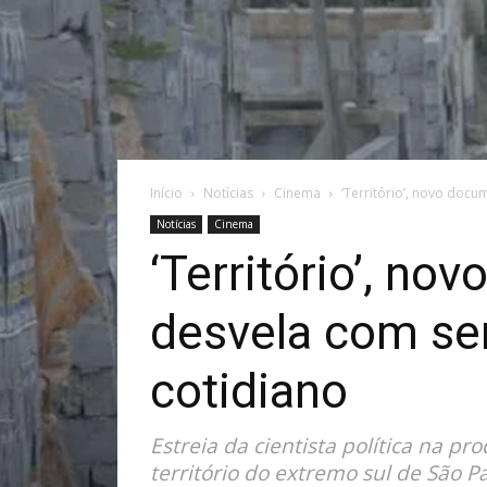
Início
Notícias
Cinema
‘Território’, novo docu
Notícias
Cinema
‘Território’, no
desvela com sen
cotidiano
Estreia da cientista política na 
território do extremo sul de São