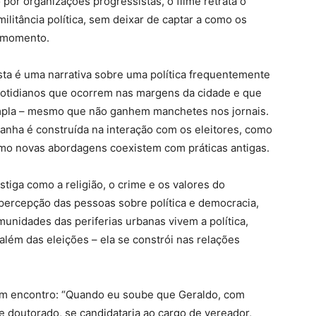
por organizações progressistas, o filme retrata o
militância política, sem deixar de captar a como os
 momento.
 esta é uma narrativa sobre uma política frequentemente
 cotidianos que ocorrem nas margens da cidade e que
ampla – mesmo que não ganhem manchetes nos jornais.
anha é construída na interação com os eleitores, como
como novas abordagens coexistem com práticas antigas.
estiga como a religião, o crime e os valores do
ercepção das pessoas sobre política e democracia,
nidades das periferias urbanas vivem a política,
além das eleições – ela se constrói nas relações
e um encontro: “Quando eu soube que Geraldo, com
 doutorado, se candidataria ao cargo de vereador,