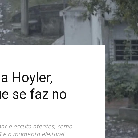
a Hoyler,
ue se faz no
har e escuta atentos, como
 e o momento eleitoral.