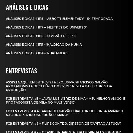
ANÁLISES E DICAS
ANÁLISES E DICAS #1118 – ‘ABBOTT ELEMENTARY’ – 5ª TEMPORADA
ANÁLISES E DICAS #1117 – ‘MESTRES DO UNIVERSO’
ANÁLISES E DICAS #1116 – ‘O VERÃO DE 1936’
ANÁLISES E DICAS #1115 – ‘MALDIÇÃO DA MÚMIA’
ANÁLISES E DICAS #1114 – ‘NUREMBERG’
ENTREVISTAS
ASSISTA AQUI! EM ENTREVISTA EXCLUSIVA, FRANCISCO GALVÃO,
PROTAGONISTA DE ‘O GÊNIO DO CRIME’, REVELA BASTIDORES DA
PRODUÇÃO
FCB ENTREVISTA #5 – LAURA LUZ, ATRIZ DE ‘MMA – MEU MELHOR AMIGO’ E
PROTAGONISTA DE ‘MILA NO MULTIVERSO’
FCB ENTREVISTA #4 – ARNALDO GALVÃO, DIRETOR DO LONGA ANIMADO
NACIONAL ‘FABULOSOS JOÃO E MARIA’
FCB ENTREVISTA #3 – FILIPE GONTIJO, DIRETOR DE ‘CAPITÃO ASTÚCIA’
FCB ENTREVISTA #2 – OTAVIO LINHARES, ATOR DE ‘AINDA ESTOU AQUI’