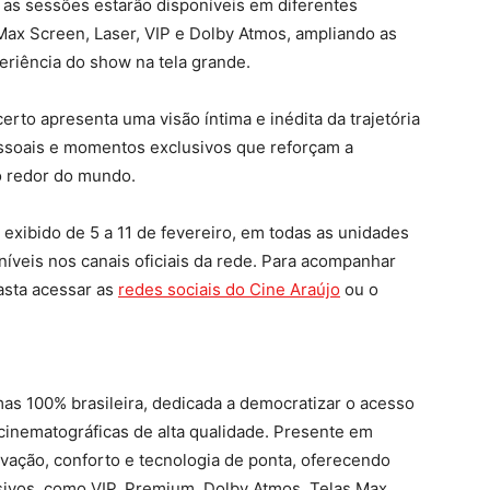
e as sessões estarão disponíveis em diferentes
 Max Screen, Laser, VIP e Dolby Atmos, ampliando as
eriência do show na tela grande.
erto apresenta uma visão íntima e inédita da trajetória
essoais e momentos exclusivos que reforçam a
o redor do mundo.
 exibido de 5 a 11 de fevereiro, em todas as unidades
níveis nos canais oficiais da rede. Para acompanhar
asta acessar as
redes sociais do Cine Araújo
ou o
as 100% brasileira, dedicada a democratizar o acesso
 cinematográficas de alta qualidade. Presente em
ovação, conforto e tecnologia de ponta, oferecendo
usivos, como VIP, Premium, Dolby Atmos, Telas Max