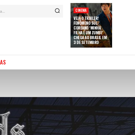
CINEMA
a...
VEJA O TRAILER!
FENÔMENO SUL-
COREANO ‘MINHA
FILHA É UM ZUMBI’
CHEGA AO BRASIL EM
3 DE SETEMBRO
IAS