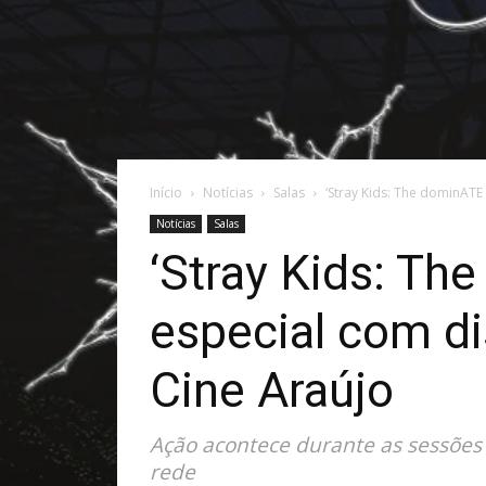
Início
Notícias
Salas
‘Stray Kids: The dominATE
Notícias
Salas
‘Stray Kids: Th
especial com di
Cine Araújo
Ação acontece durante as sessões
rede