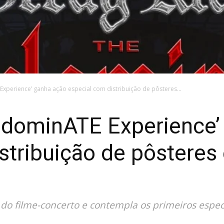
 Experience’ ganha ação especial com distribuição de pôsteres...
e dominATE Experience
stribuição de pôsteres
 do filme-concerto e contempla os primeiros espe