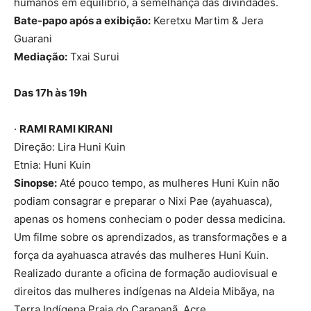
humanos em equilíbrio, à semelhança das divindades.
Bate-papo após a exibição:
Keretxu Martim & Jera
Guarani
Mediação:
Txai Surui
Das 17h às 19h
·
RAMI RAMI KIRANI
Direção: Lira Huni Kuin
Etnia: Huni Kuin
Sinopse:
Até pouco tempo, as mulheres Huni Kuin não
podiam consagrar e preparar o Nixi Pae (ayahuasca),
apenas os homens conheciam o poder dessa medicina.
Um filme sobre os aprendizados, as transformações e a
força da ayahuasca através das mulheres Huni Kuin.
Realizado durante a oficina de formação audiovisual e
direitos das mulheres indígenas na Aldeia Mibãya, na
Terra Indígena Praia do Carapanã, Acre.