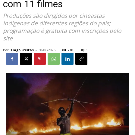
com 11 filmes
Produções são dirigidos por cineastas
indígenas de diferentes regiões do país;
programação é gratuita com inscrições pelo
site
Por
Tiago Freitas
-
30/06/2025
210
1