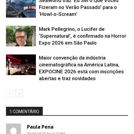
SeaWorld traz ‘Eu Sei o Que Vocês
Fizeram no Verão Passado’ para o
‘Howl-o-Scream’
Mark Pellegrino, o Lucifer de
‘Supernatural’, é confirmado na Horror
Expo 2026 em São Paulo
Maior convenção da indústria
cinematográfica na América Latina,
EXPOCINE 2026 está com inscrições
abertas e traz novidades
1 COMENTÁRIO
Paula Pena
30/06/2025 No 9:27 PM