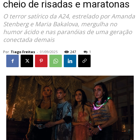
cheio de risadas e maratonas
O terror satírico da A24, estrelado por Amanda
Stenberg e Maria Bakalova, mergulha no
humor ácido e nas paranóias de uma geração
conectada demais
Por
Tiago Freitas
-
01/09/2025
247
1