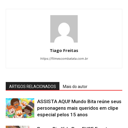
Tiago Freitas
https://filmescombatata.com.br
ARTIGOS RELACIONADOS
Mais do autor
ASSISTA AQUI! Mundo Bita reúne seus
personagens mais queridos em clipe
especial pelos 15 anos