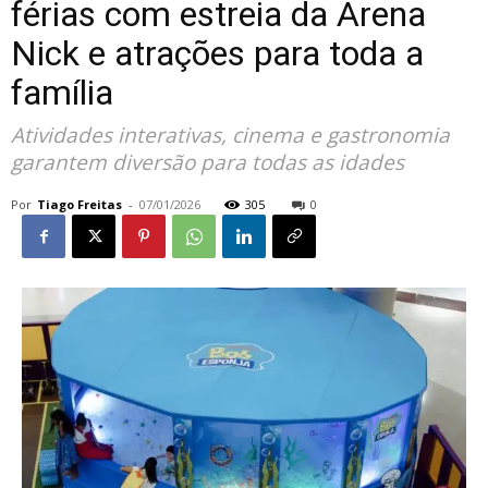
férias com estreia da Arena
Nick e atrações para toda a
família
Atividades interativas, cinema e gastronomia
garantem diversão para todas as idades
Por
Tiago Freitas
-
07/01/2026
305
0