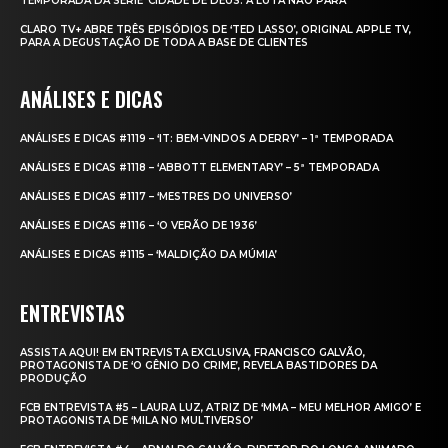
TEMPORADA DA SÉRIE ‘CIDADE DE DEUS: A LUTA NÃO PARA’
CLARO TV+ ABRE TRÊS EPISÓDIOS DE ‘TED LASSO’, ORIGINAL APPLE TV,
PARA A DEGUSTAÇÃO DE TODA A BASE DE CLIENTES
ANÁLISES E DICAS
ANÁLISES E DICAS #1119 – ‘IT: BEM-VINDOS A DERRY’ – 1ª TEMPORADA
ANÁLISES E DICAS #1118 – ‘ABBOTT ELEMENTARY’ – 5ª TEMPORADA
ANÁLISES E DICAS #1117 – ‘MESTRES DO UNIVERSO’
ANÁLISES E DICAS #1116 – ‘O VERÃO DE 1936’
ANÁLISES E DICAS #1115 – ‘MALDIÇÃO DA MÚMIA’
ENTREVISTAS
ASSISTA AQUI! EM ENTREVISTA EXCLUSIVA, FRANCISCO GALVÃO,
PROTAGONISTA DE ‘O GÊNIO DO CRIME’, REVELA BASTIDORES DA
PRODUÇÃO
FCB ENTREVISTA #5 – LAURA LUZ, ATRIZ DE ‘MMA – MEU MELHOR AMIGO’ E
PROTAGONISTA DE ‘MILA NO MULTIVERSO’