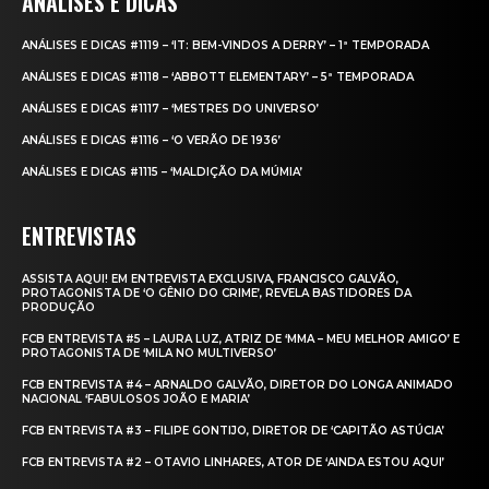
ANÁLISES E DICAS
ANÁLISES E DICAS #1119 – ‘IT: BEM-VINDOS A DERRY’ – 1ª TEMPORADA
ANÁLISES E DICAS #1118 – ‘ABBOTT ELEMENTARY’ – 5ª TEMPORADA
ANÁLISES E DICAS #1117 – ‘MESTRES DO UNIVERSO’
ANÁLISES E DICAS #1116 – ‘O VERÃO DE 1936’
ANÁLISES E DICAS #1115 – ‘MALDIÇÃO DA MÚMIA’
ENTREVISTAS
ASSISTA AQUI! EM ENTREVISTA EXCLUSIVA, FRANCISCO GALVÃO,
PROTAGONISTA DE ‘O GÊNIO DO CRIME’, REVELA BASTIDORES DA
PRODUÇÃO
FCB ENTREVISTA #5 – LAURA LUZ, ATRIZ DE ‘MMA – MEU MELHOR AMIGO’ E
PROTAGONISTA DE ‘MILA NO MULTIVERSO’
FCB ENTREVISTA #4 – ARNALDO GALVÃO, DIRETOR DO LONGA ANIMADO
NACIONAL ‘FABULOSOS JOÃO E MARIA’
FCB ENTREVISTA #3 – FILIPE GONTIJO, DIRETOR DE ‘CAPITÃO ASTÚCIA’
FCB ENTREVISTA #2 – OTAVIO LINHARES, ATOR DE ‘AINDA ESTOU AQUI’