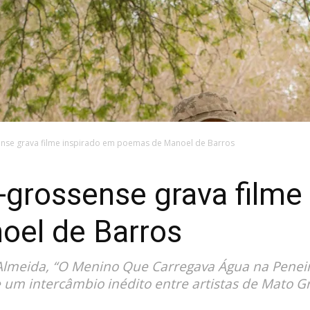
nse grava filme inspirado em poemas de Manoel de Barros
grossense grava filme
el de Barros
e Almeida, “O Menino Que Carregava Água na Peneir
 um intercâmbio inédito entre artistas de Mato Gr