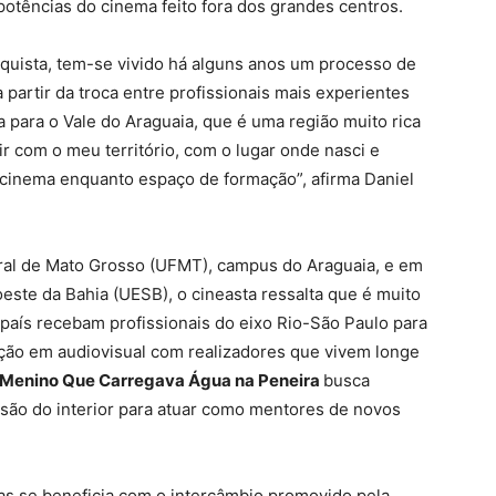
otências do cinema feito fora dos grandes centros.
quista, tem-se vivido há alguns anos um processo de
partir da troca entre profissionais mais experientes
a para o Vale do Araguaia, que é uma região muito rica
ir com o meu território, com o lugar onde nasci e
o cinema enquanto espaço de formação”, afirma Daniel
ral de Mato Grosso (UFMT), campus do Araguaia, e em
ste da Bahia (UESB), o cineasta ressalta que é muito
país recebam profissionais do eixo Rio-São Paulo para
ção em audiovisual com realizadores que vivem longe
 Menino Que Carregava Água na Peneira
busca
 são do interior para atuar como mentores de novos
as se beneficia com o intercâmbio promovido pela