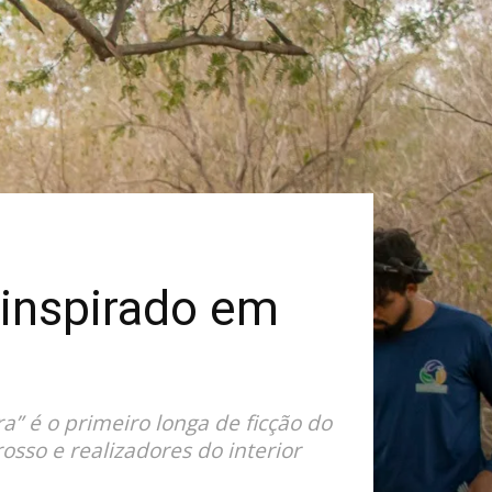
 inspirado em
a” é o primeiro longa de ficção do
osso e realizadores do interior