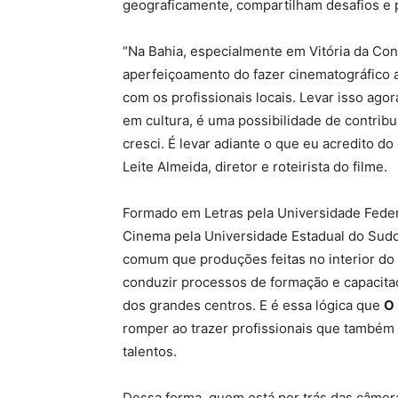
geograficamente, compartilham desafios e p
“Na Bahia, especialmente em Vitória da Con
aperfeiçoamento do fazer cinematográfico a 
com os profissionais locais. Levar isso agor
em cultura, é uma possibilidade de contribu
cresci. É levar adiante o que eu acredito d
Leite Almeida, diretor e roteirista do filme.
Formado em Letras pela Universidade Fede
Cinema pela Universidade Estadual do Sudoe
comum que produções feitas no interior do 
conduzir processos de formação e capacita
dos grandes centros. E é essa lógica que
O
romper ao trazer profissionais que também
talentos.
Dessa forma, quem está por trás das câmer