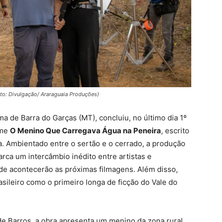
to: Divulgação/ Araraguaia Produções)
a de Barra do Garças (MT), concluiu, no último dia 1º
lme
O Menino Que Carregava Água na Peneira
, escrito
da. Ambientado entre o sertão e o cerrado, a produção
rca um intercâmbio inédito entre artistas e
de acontecerão as próximas filmagens. Além disso,
rasileiro como o primeiro longa de ficção do Vale do
e Barros, a obra apresenta um menino da zona rural