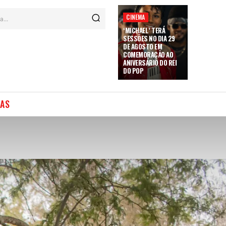
CINEMA
a...
‘MICHAEL’ TERÁ
SESSÕES NO DIA 29
DE AGOSTO EM
COMEMORAÇÃO AO
ANIVERSÁRIO DO REI
DO POP
IAS