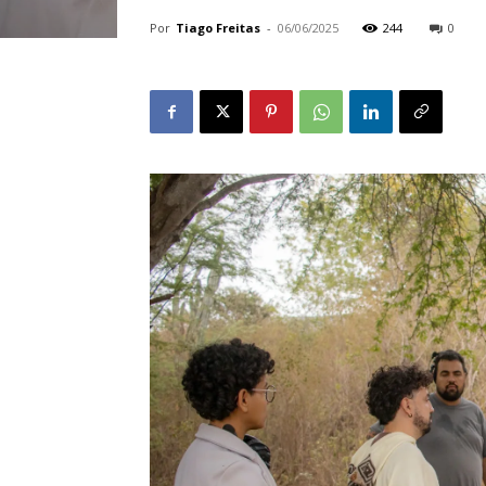
Por
Tiago Freitas
-
06/06/2025
244
0