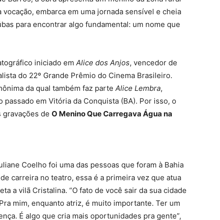
a vocação, embarca em uma jornada sensível e cheia
aúbas para encontrar algo fundamental: um nome que
tográfico iniciado em
Alice dos Anjos
, vencedor de
nalista do 22º Grande Prêmio do Cinema Brasileiro.
omônima da qual também faz parte
Alice Lembra
,
passado em Vitória da Conquista (BA). Por isso, o
as gravações de
O Menino Que Carregava Água na
Juliane Coelho foi uma das pessoas que foram à Bahia
de carreira no teatro, essa é a primeira vez que atua
a a vilã Cristalina. “O fato de você sair da sua cidade
 Pra mim, enquanto atriz, é muito importante. Ter um
ença. É algo que cria mais oportunidades pra gente”,