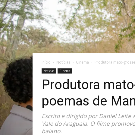
Início
Notícias
Cinema
Produtora mato-grosse
Notícias
Cinema
Produtora mato-
poemas de Mano
Escrito e dirigido por Daniel Leit
Vale do Araguaia. O filme promove
baiano.