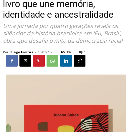
livro que une memória,
identidade e ancestralidade
Uma jornada por quatro gerações revela os
silêncios da história brasileira em 'Eu, Brasil',
obra que desafia o mito da democracia racial
Por
Tiago Freitas
-
15/07/2025
302
1