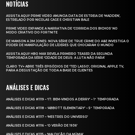
NOTÍCIAS
ASSISTA AQUI! PRIME VIDEO ANUNCIA DATA DE ESTREIA DE ‘MADDEN’,
ESTRELADO POR NICOLAS CAGE E CHRISTIAN BALE
PRIME VIDEO EXPANDE A NARRATIVA DE ‘CORRIDA DOS BICHOS’ NO
MODO CRIATIVO DO FORTNITE
DE MANSON A JIM JONES: NOVA SÉRIE DE TRUE CRIME DO A&E INVESTIGA O
PODER DE MANIPULAÇÃO DE LÍDERES QUE CHOCARAM O MUNDO
ASSISTA AQUI! HBO MAX REVELA PRIMEIRO TEASER DA SEGUNDA
TEMPORADA DA SÉRIE ‘CIDADE DE DEUS: A LUTA NÃO PARA’
CLARO TV+ ABRE TRÊS EPISÓDIOS DE ‘TED LASSO’, ORIGINAL APPLE TV,
PARA A DEGUSTAÇÃO DE TODA A BASE DE CLIENTES
ANÁLISES E DICAS
ANÁLISES E DICAS #1119 – ‘IT: BEM-VINDOS A DERRY’ – 1ª TEMPORADA
ANÁLISES E DICAS #1118 – ‘ABBOTT ELEMENTARY’ – 5ª TEMPORADA
ANÁLISES E DICAS #1117 – ‘MESTRES DO UNIVERSO’
ANÁLISES E DICAS #1116 – ‘O VERÃO DE 1936’
ANÁLISES E DICAS #1115 – ‘MALDIÇÃO DA MÚMIA’