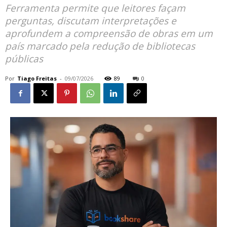
Ferramenta permite que leitores façam
perguntas, discutam interpretações e
aprofundem a compreensão de obras em um
país marcado pela redução de bibliotecas
públicas
Por
Tiago Freitas
-
09/07/2026
89
0