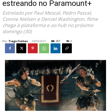
estreando no Paramount+
Estrelado por Paul Mescal, Pedro Pascal,
Connie Nielsen e Denzel Washington, filme
chega à plataforma e ao hub no próximo
domingo (30)
Por
Tiago Freitas
-
24/03/2025
297
0