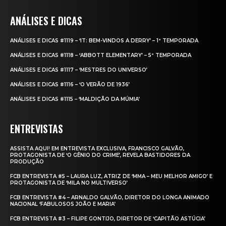
ANÁLISES E DICAS
ANÁLISES E DICAS #1119 – ‘IT: BEM-VINDOS A DERRY’ – 1ª TEMPORADA
ANÁLISES E DICAS #1118 – ‘ABBOTT ELEMENTARY’ – 5ª TEMPORADA
ANÁLISES E DICAS #1117 – ‘MESTRES DO UNIVERSO’
ANÁLISES E DICAS #1116 – ‘O VERÃO DE 1936’
ANÁLISES E DICAS #1115 – ‘MALDIÇÃO DA MÚMIA’
ENTREVISTAS
ASSISTA AQUI! EM ENTREVISTA EXCLUSIVA, FRANCISCO GALVÃO,
PROTAGONISTA DE ‘O GÊNIO DO CRIME’, REVELA BASTIDORES DA
PRODUÇÃO
FCB ENTREVISTA #5 – LAURA LUZ, ATRIZ DE ‘MMA – MEU MELHOR AMIGO’ E
PROTAGONISTA DE ‘MILA NO MULTIVERSO’
FCB ENTREVISTA #4 – ARNALDO GALVÃO, DIRETOR DO LONGA ANIMADO
NACIONAL ‘FABULOSOS JOÃO E MARIA’
FCB ENTREVISTA #3 – FILIPE GONTIJO, DIRETOR DE ‘CAPITÃO ASTÚCIA’