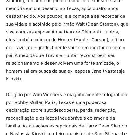
Stanton), um homem que é encontrado exausto e sem
memória em um deserto no Texas, após quatro anos
desaparecido. Aos poucos, ele começa a se recordar de
sua vida e é acolhido pelo irmão Walt (Dean Stanton), que
vive com sua esposa Anne (Aurore Clément). Juntos,
eles também cuidam de Hunter (Hunter Carson), o filho
de Travis, que gradualmente vai se reconectando com o
pai. À medida que Travis e Hunter reconstroem seu
relacionamento e desenvolvem uma forte amizade, o
homem sai em busca de sua ex-esposa Jane (Nastassja
Kinski).
Dirigido por Wim Wenders e magnificamente fotografado
por Robby Müller, Paris, Texas é uma poderosa
declaração sobre autodescoberta, perda, redenção,
reconciliação e os laços inquebráveis do amor e da
família. As atuações excepcionais de Harry Dean Stanton
e Nastassja Kinski, o roteiro magistral de Sam Shepard e