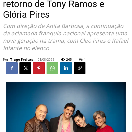
retorno de Tony Ramos e
Glória Pires
Com direção de Anita Barbosa, a continuação
da aclamada franquia nacional apresenta uma
nova geração na trama, com Cleo Pires e Rafael
Infante no elenco
Por
Tiago Freitas
-
01/08/2025
265
1