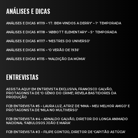
ANÁLISES E DICAS
ANÁLISES E DICAS #1119 – ‘IT: BEM-VINDOS A DERRY’ – 1ª TEMPORADA
ANÁLISES E DICAS #1118 – ‘ABBOTT ELEMENTARY’ – 5ª TEMPORADA
ANÁLISES E DICAS #1117 – ‘MESTRES DO UNIVERSO’
ANÁLISES E DICAS #1116 – ‘O VERÃO DE 1936’
ANÁLISES E DICAS #1115 – ‘MALDIÇÃO DA MÚMIA’
ENTREVISTAS
ASSISTA AQUI! EM ENTREVISTA EXCLUSIVA, FRANCISCO GALVÃO,
PROTAGONISTA DE ‘O GÊNIO DO CRIME’, REVELA BASTIDORES DA
PRODUÇÃO
FCB ENTREVISTA #5 – LAURA LUZ, ATRIZ DE ‘MMA – MEU MELHOR AMIGO’ E
PROTAGONISTA DE ‘MILA NO MULTIVERSO’
FCB ENTREVISTA #4 – ARNALDO GALVÃO, DIRETOR DO LONGA ANIMADO
NACIONAL ‘FABULOSOS JOÃO E MARIA’
FCB ENTREVISTA #3 – FILIPE GONTIJO, DIRETOR DE ‘CAPITÃO ASTÚCIA’