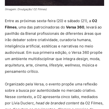
(Imagem: Divulgação/ O2 Filmes)
Entre as próximas sexta-feira (20) e sábado (21), a
O2
Filmes
, uma das patrocinadoras do
Versa 360
, levará ao
pavilhão da Bienal profissionais de diferentes áreas que
irão debater sobre criatividade, curadoria humana,
inteligência artificial, estéticas e narrativas no meio
audiovisual. Em sua primeira edição, o Versa 360 propõe
um ambiente multidisciplinar que integra
design,
moda,
arquitetura, arte, cinema,
lifestyle
,
wellness,
música e
pensamento crítico.
Organizado pela Versa, o evento propõe uma reflexão
sobre a busca por autenticidade no mercado criativo.
Nesse contexto, a O2 apresenta cinco
talks
, mediados
por Lívia Duclerc,
head de branded content
da O2 Filmes,