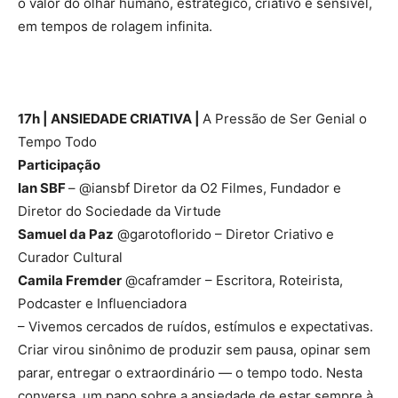
o valor do olhar humano, estratégico, criativo e sensível,
em tempos de rolagem infinita.
17h | ANSIEDADE CRIATIVA |
A Pressão de Ser Genial o
Tempo Todo
Participação
Ian SBF
– @iansbf Diretor da O2 Filmes, Fundador e
Diretor do Sociedade da Virtude
Samuel da Paz
@garotoflorido – Diretor Criativo e
Curador Cultural
Camila Fremder
@caframder – Escritora, Roteirista,
Podcaster e Influenciadora
– Vivemos cercados de ruídos, estímulos e expectativas.
Criar virou sinônimo de produzir sem pausa, opinar sem
parar, entregar o extraordinário — o tempo todo. Nesta
conversa, um papo sobre a ansiedade de estar sempre à