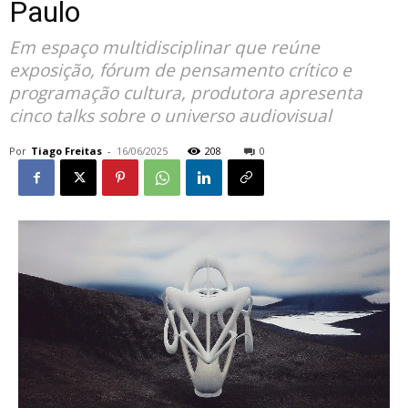
Paulo
Em espaço multidisciplinar que reúne
exposição, fórum de pensamento crítico e
programação cultura, produtora apresenta
cinco talks sobre o universo audiovisual
Por
Tiago Freitas
-
16/06/2025
208
0