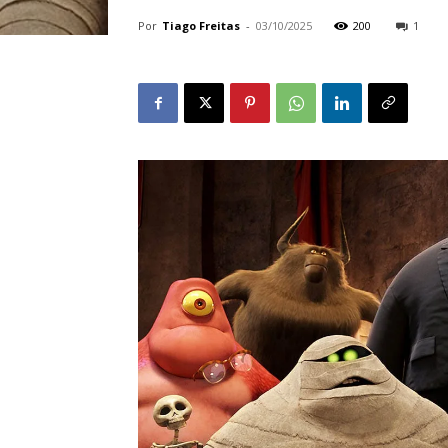
Por
Tiago Freitas
-
03/10/2025
200
1