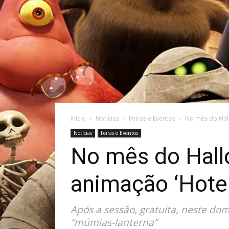
Início
Notícias
Feiras e Eventos
No mês do Hall
Notícias
Feiras e Eventos
No mês do Hallo
animação ‘Hotel
Após a sessão, gratuita, neste do
“múmias-lanterna”