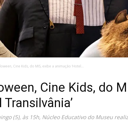
oween, Cine Kids, do MIS, exibe a animação ‘Hotel...
ween, Cine Kids, do MI
 Transilvânia’
mingo (5), às 15h, Núcleo Educativo do Museu real