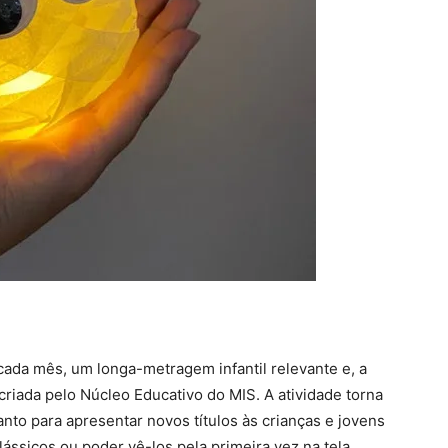
ada mês, um longa-metragem infantil relevante e, a
 criada pelo Núcleo Educativo do MIS. A atividade torna
nto para apresentar novos títulos às crianças e jovens
ássicos ou poder vê-los pela primeira vez na tela