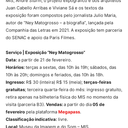
MIS, André Sturm, o projeto expográfico é dos arquitetos
Juan Cabello Arribas e Viviane Sá e os textos da
exposição foram compostos pelo jornalista Julio Maria,
autor de “Ney Matogrosso – a biografia”, lançada pela
Companhia das Letras em 2021. A exposição tem parceria
do SENAC e apoio da Paris Filmes.
Serviço | Exposição “Ney Matogrosso”
Data:
a partir de 21 de fevereiro.
Horários:
terças a sextas, das 10h às 19h; sábados, das
10h às 20h; domingos e feriados, das 10h às 18h.
Ingresso:
R$ 30 (inteira) R$ 15 (meia);
terças-feiras
gratuitas
; terceira quarta-feira do mês: ingresso gratuito,
retira apenas na bilheteria física do MIS no momento da
visita (parceria B3).
Vendas:
a partir do dia
05 de
fevereiro
pela plataforma
Megapass
.
Classificação indicativa:
livre.
Local:
Museu da Imagem e do Som – MIS