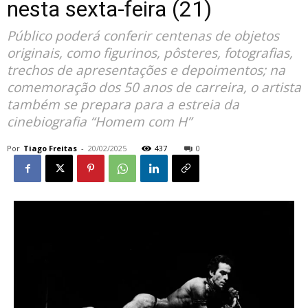
nesta sexta-feira (21)
Público poderá conferir centenas de objetos
originais, como figurinos, pôsteres, fotografias,
trechos de apresentações e depoimentos; na
comemoração dos 50 anos de carreira, o artista
também se prepara para a estreia da
cinebiografia “Homem com H”
Por
Tiago Freitas
-
20/02/2025
437
0