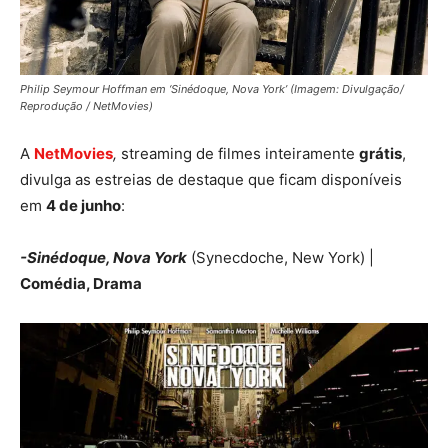
Philip Seymour Hoffman em ‘Sinédoque, Nova York’ (Imagem: Divulgação/
Reprodução / NetMovies)
A
NetMovies
,
streaming de filmes inteiramente
grátis
,
divulga as estreias de destaque que ficam disponíveis
em
4 de junho
:
-Sinédoque, Nova York
(Synecdoche, New York) |
Comédia, Drama