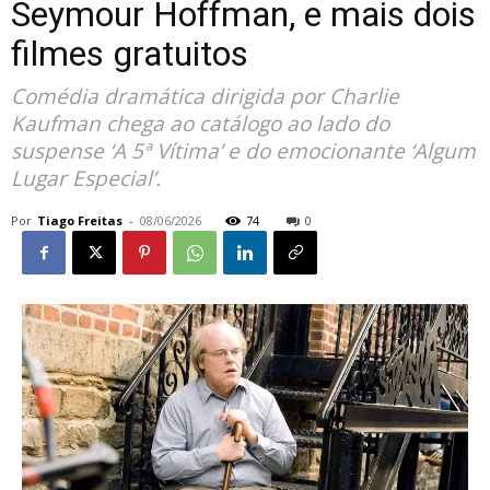
Seymour Hoffman, e mais dois
filmes gratuitos
Comédia dramática dirigida por Charlie
Kaufman chega ao catálogo ao lado do
suspense ‘A 5ª Vítima’ e do emocionante ‘Algum
Lugar Especial’.
Por
Tiago Freitas
-
08/06/2026
74
0