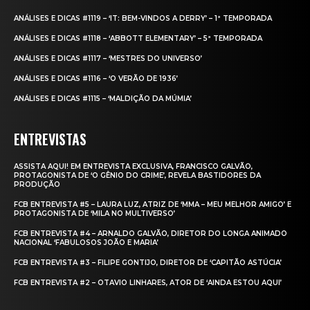
ANÁLISES E DICAS #1119 – ‘IT: BEM-VINDOS A DERRY’ – 1ª TEMPORADA
ANÁLISES E DICAS #1118 – ‘ABBOTT ELEMENTARY’ – 5ª TEMPORADA
ANÁLISES E DICAS #1117 – ‘MESTRES DO UNIVERSO’
ANÁLISES E DICAS #1116 – ‘O VERÃO DE 1936’
ANÁLISES E DICAS #1115 – ‘MALDIÇÃO DA MÚMIA’
ENTREVISTAS
ASSISTA AQUI! EM ENTREVISTA EXCLUSIVA, FRANCISCO GALVÃO,
PROTAGONISTA DE ‘O GÊNIO DO CRIME’, REVELA BASTIDORES DA
PRODUÇÃO
FCB ENTREVISTA #5 – LAURA LUZ, ATRIZ DE ‘MMA – MEU MELHOR AMIGO’ E
PROTAGONISTA DE ‘MILA NO MULTIVERSO’
FCB ENTREVISTA #4 – ARNALDO GALVÃO, DIRETOR DO LONGA ANIMADO
NACIONAL ‘FABULOSOS JOÃO E MARIA’
FCB ENTREVISTA #3 – FILIPE GONTIJO, DIRETOR DE ‘CAPITÃO ASTÚCIA’
FCB ENTREVISTA #2 – OTAVIO LINHARES, ATOR DE ‘AINDA ESTOU AQUI’